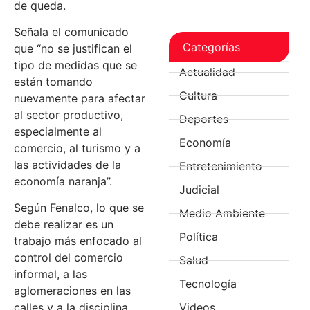
de queda.
Señala el comunicado
Categorías
que “no se justifican el
tipo de medidas que se
Actualidad
están tomando
Cultura
nuevamente para afectar
al sector productivo,
Deportes
especialmente al
Economía
comercio, al turismo y a
las actividades de la
Entretenimiento
economía naranja”.
Judicial
Según Fenalco, lo que se
Medio Ambiente
debe realizar es un
Política
trabajo más enfocado al
control del comercio
Salud
informal, a las
Tecnología
aglomeraciones en las
Videos
calles y a la disciplina