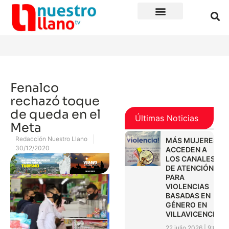
Fenalco
rechazó toque
de queda en el
Últimas Noticias
Meta
Redacción Nuestro Llano
MÁS MUJERES
30/12/2020
ACCEDEN A
LOS CANALES
DE ATENCIÓN
PARA
VIOLENCIAS
BASADAS EN
GÉNERO EN
VILLAVICENCIO
22 julio 2026
9:01