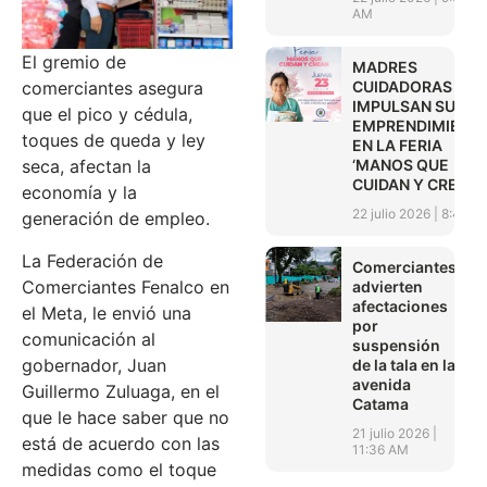
AM
El gremio de
MADRES
CUIDADORAS
comerciantes asegura
IMPULSAN SUS
que el pico y cédula,
EMPRENDIMIENT
toques de queda y ley
EN LA FERIA
‘MANOS QUE
seca, afectan la
CUIDAN Y CREAN’
economía y la
22 julio 2026
8:45 A
generación de empleo.
La Federación de
Comerciantes
Comerciantes Fenalco en
advierten
afectaciones
el Meta, le envió una
por
comunicación al
suspensión
gobernador, Juan
de la tala en la
avenida
Guillermo Zuluaga, en el
Catama
que le hace saber que no
21 julio 2026
está de acuerdo con las
11:36 AM
medidas como el toque