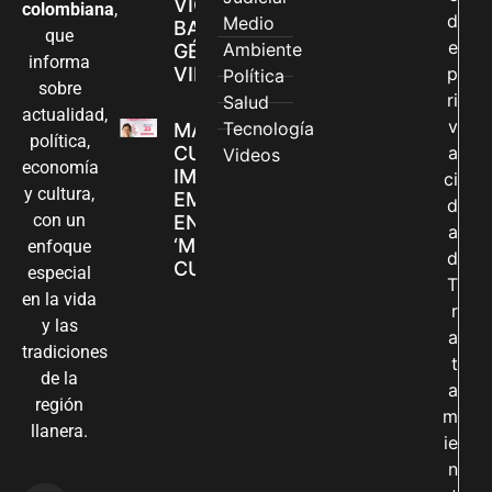
VIOLENCIAS
colombiana
,
d
Medio
BASADAS EN
que
e
Ambiente
GÉNERO EN
informa
VILLAVICENCIO
p
Política
sobre
ri
Salud
actualidad,
v
Tecnología
MADRES
política,
CUIDADORAS
a
Videos
economía
IMPULSAN SUS
ci
y cultura,
EMPRENDIMIENTOS
d
con un
EN LA FERIA
a
‘MANOS QUE
enfoque
d
CUIDAN Y CREAN’
especial
T
en la vida
r
y las
a
tradiciones
t
de la
a
región
m
llanera.
ie
n