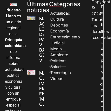
Copyright
Últimas
Categorias
P
©
noticias
Nuestro
o
Actualidad
2024.
Llano
es
MÁS MUJERES
lí
Cultura
Todos
un diario
ACCEDEN A
ti
Deportes
los
regional
LOS CANALES
c
Economía
derechos
de la
DE ATENCIÓN
a
Entretenimiento
reservado
PARA
Orinoquía
s
Judicial
VIOLENCIAS
colombiana
,
d
Medio
BASADAS EN
que
e
Ambiente
GÉNERO EN
informa
VILLAVICENCIO
p
Política
sobre
ri
Salud
actualidad,
v
Tecnología
MADRES
política,
CUIDADORAS
a
Videos
economía
IMPULSAN SUS
ci
y cultura,
EMPRENDIMIENTOS
d
con un
EN LA FERIA
a
‘MANOS QUE
enfoque
d
CUIDAN Y CREAN’
especial
T