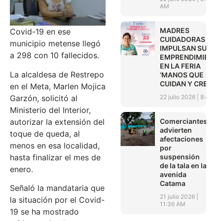
AM
MADRES
Covid-19 en ese
CUIDADORAS
municipio metense llegó
IMPULSAN SUS
a 298 con 10 fallecidos.
EMPRENDIMIENT
EN LA FERIA
La alcaldesa de Restrepo
‘MANOS QUE
CUIDAN Y CREAN’
en el Meta, Marlen Mojica
22 julio 2026
8:45 A
Garzón, solicitó al
Ministerio del Interior,
Comerciantes
autorizar la extensión del
advierten
toque de queda, al
afectaciones
menos en esa localidad,
por
suspensión
hasta finalizar el mes de
de la tala en la
enero.
avenida
Catama
Señaló la mandataria que
21 julio 2026
la situación por el Covid-
11:36 AM
19 se ha mostrado