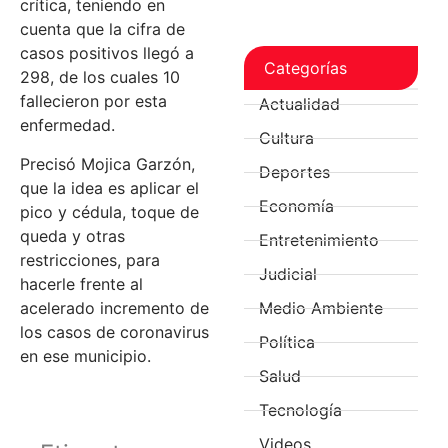
crítica, teniendo en
cuenta que la cifra de
casos positivos llegó a
Categorías
298, de los cuales 10
fallecieron por esta
Actualidad
enfermedad.
Cultura
Precisó Mojica Garzón,
Deportes
que la idea es aplicar el
Economía
pico y cédula, toque de
queda y otras
Entretenimiento
restricciones, para
Judicial
hacerle frente al
acelerado incremento de
Medio Ambiente
los casos de coronavirus
Política
en ese municipio.
Salud
Tecnología
Videos