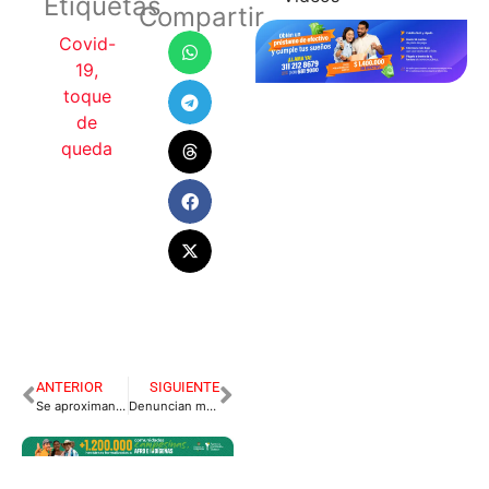
Etiquetas
Compartir
Covid-
19
,
toque
de
queda
ANTERIOR
SIGUIENTE
Se aproximan cambios en gabinete de Juan Guillermo Zuluaga
Denuncian masivo envenenamiento de mascotas en Villavicencio