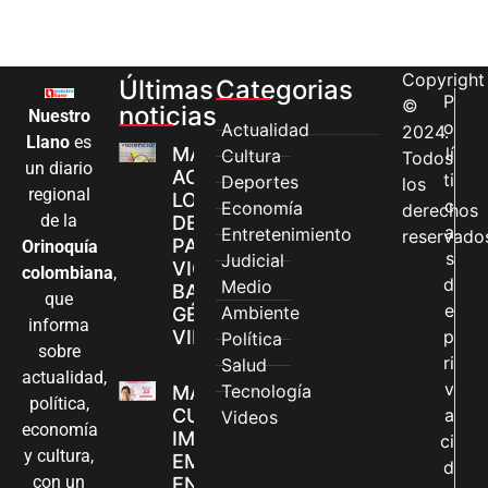
Copyright
Últimas
Categorias
P
©
noticias
Nuestro
o
Actualidad
2024.
Llano
es
MÁS MUJERES
lí
Cultura
Todos
un diario
ACCEDEN A
ti
Deportes
los
regional
LOS CANALES
c
Economía
derechos
de la
DE ATENCIÓN
a
Entretenimiento
reservado
PARA
Orinoquía
s
Judicial
VIOLENCIAS
colombiana
,
d
Medio
BASADAS EN
que
e
Ambiente
GÉNERO EN
informa
VILLAVICENCIO
p
Política
sobre
ri
Salud
actualidad,
v
Tecnología
MADRES
política,
CUIDADORAS
a
Videos
economía
IMPULSAN SUS
ci
y cultura,
EMPRENDIMIENTOS
d
con un
EN LA FERIA