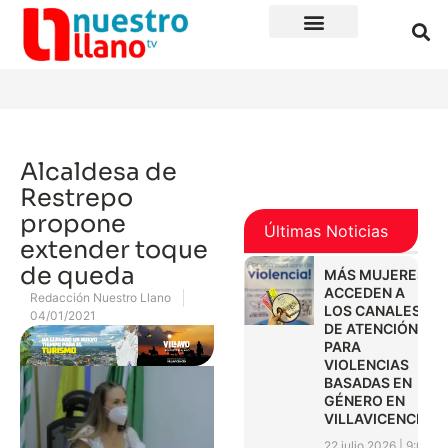
Alcaldesa de
Restrepo
propone
Últimas Noticias
extender toque
de queda
MÁS MUJERES
ACCEDEN A
Redacción Nuestro Llano
LOS CANALES
04/01/2021
DE ATENCIÓN
PARA
VIOLENCIAS
BASADAS EN
GÉNERO EN
VILLAVICENCIO
22 julio 2026
9:01