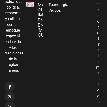
actualidad,
v
Tecnología
MADRES
política,
CUIDADORAS
a
Videos
economía
IMPULSAN SUS
ci
y cultura,
EMPRENDIMIENTOS
d
con un
EN LA FERIA
a
‘MANOS QUE
enfoque
d
CUIDAN Y CREAN’
especial
T
en la vida
r
y las
a
tradiciones
t
de la
a
región
m
llanera.
ie
n
t
o
d
e