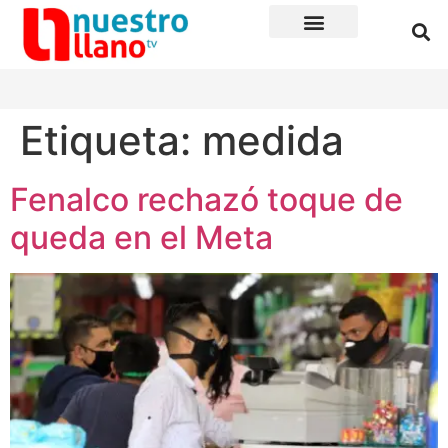
Etiqueta:
medida
Fenalco rechazó toque de
queda en el Meta