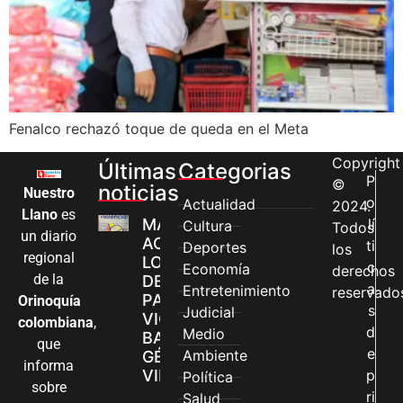
Fenalco rechazó toque de queda en el Meta
Copyright
Últimas
Categorias
P
©
noticias
Nuestro
o
Actualidad
2024.
Llano
es
MÁS MUJERES
lí
Cultura
Todos
un diario
ACCEDEN A
ti
Deportes
los
regional
LOS CANALES
c
Economía
derechos
de la
DE ATENCIÓN
a
Entretenimiento
reservado
PARA
Orinoquía
s
Judicial
VIOLENCIAS
colombiana
,
d
Medio
BASADAS EN
que
e
Ambiente
GÉNERO EN
informa
VILLAVICENCIO
p
Política
sobre
ri
Salud