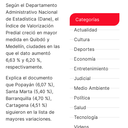
Según el Departamento
Administrativo Nacional
de Estadística (Dane), el
Categorías
Índice de Valorización
Actualidad
Predial creció en mayor
medida en Quibdó y
Cultura
Medellín, ciudades en las
Deportes
que el dato aumentó
Economía
6,63 % y 6,20 %,
respectivamente.
Entretenimiento
Explica el documento
Judicial
que Popayán (6,07 %),
Medio Ambiente
Santa Marta (5,40 %),
Política
Barranquilla (4,70 %),
Cartagena (4,51 %)
Salud
siguieron en la lista de
Tecnología
mayores variaciones.
Videos