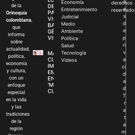
c
Economía
derechos
de la
DE ATENCIÓN
a
Entretenimiento
reservado
PARA
Orinoquía
s
Judicial
VIOLENCIAS
colombiana
,
d
Medio
BASADAS EN
que
e
Ambiente
GÉNERO EN
informa
VILLAVICENCIO
p
Política
sobre
ri
Salud
actualidad,
v
Tecnología
MADRES
política,
CUIDADORAS
a
Videos
economía
IMPULSAN SUS
ci
y cultura,
EMPRENDIMIENTOS
d
con un
EN LA FERIA
a
‘MANOS QUE
enfoque
d
CUIDAN Y CREAN’
especial
T
en la vida
r
y las
a
tradiciones
t
de la
a
región
m