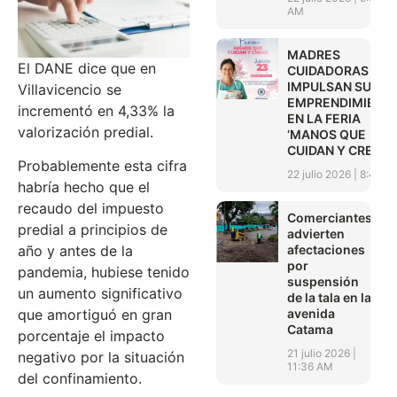
AM
MADRES
El DANE dice que en
CUIDADORAS
IMPULSAN SUS
Villavicencio se
EMPRENDIMIENT
incrementó en 4,33% la
EN LA FERIA
valorización predial.
‘MANOS QUE
CUIDAN Y CREAN’
Probablemente esta cifra
22 julio 2026
8:45 A
habría hecho que el
recaudo del impuesto
Comerciantes
predial a principios de
advierten
afectaciones
año y antes de la
por
pandemia, hubiese tenido
suspensión
un aumento significativo
de la tala en la
avenida
que amortiguó en gran
Catama
porcentaje el impacto
21 julio 2026
negativo por la situación
11:36 AM
del confinamiento.