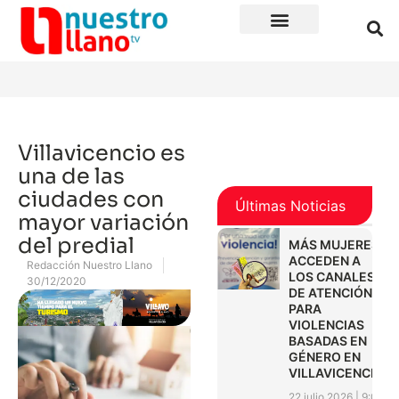
Villavicencio es
una de las
ciudades con
Últimas Noticias
mayor variación
del predial
MÁS MUJERES
ACCEDEN A
Redacción Nuestro Llano
LOS CANALES
30/12/2020
DE ATENCIÓN
PARA
VIOLENCIAS
BASADAS EN
GÉNERO EN
VILLAVICENCIO
22 julio 2026
9:01