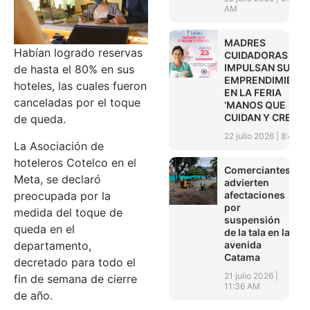
AM
MADRES
Habían logrado reservas
CUIDADORAS
IMPULSAN SUS
de hasta el 80% en sus
EMPRENDIMIENT
hoteles, las cuales fueron
EN LA FERIA
canceladas por el toque
‘MANOS QUE
CUIDAN Y CREAN’
de queda.
22 julio 2026
8:45 A
La Asociación de
hoteleros Cotelco en el
Comerciantes
Meta, se declaró
advierten
afectaciones
preocupada por la
por
medida del toque de
suspensión
queda en el
de la tala en la
avenida
departamento,
Catama
decretado para todo el
21 julio 2026
fin de semana de cierre
11:36 AM
de año.