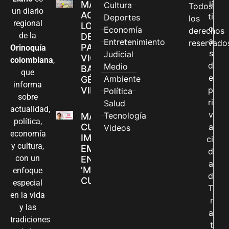
MÁS MUJERES
lí
Cultura
Todos
un diario
ACCEDEN A
ti
Deportes
los
regional
LOS CANALES
c
Economía
derechos
de la
DE ATENCIÓN
a
Entretenimiento
reservado
PARA
Orinoquía
s
Judicial
VIOLENCIAS
colombiana
,
d
Medio
BASADAS EN
que
e
Ambiente
GÉNERO EN
informa
VILLAVICENCIO
p
Política
sobre
ri
Salud
actualidad,
v
Tecnología
MADRES
política,
CUIDADORAS
a
Videos
economía
IMPULSAN SUS
ci
y cultura,
EMPRENDIMIENTOS
d
con un
EN LA FERIA
a
‘MANOS QUE
enfoque
d
CUIDAN Y CREAN’
especial
T
en la vida
r
y las
a
tradiciones
t