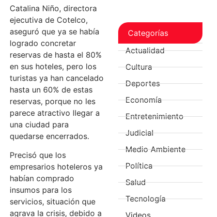
Catalina Niño, directora
ejecutiva de Cotelco,
aseguró que ya se había
Categorías
logrado concretar
Actualidad
reservas de hasta el 80%
en sus hoteles, pero los
Cultura
turistas ya han cancelado
Deportes
hasta un 60% de estas
Economía
reservas, porque no les
parece atractivo llegar a
Entretenimiento
una ciudad para
Judicial
quedarse encerrados.
Medio Ambiente
Precisó que los
Política
empresarios hoteleros ya
habían comprado
Salud
insumos para los
Tecnología
servicios, situación que
agrava la crisis, debido a
Videos