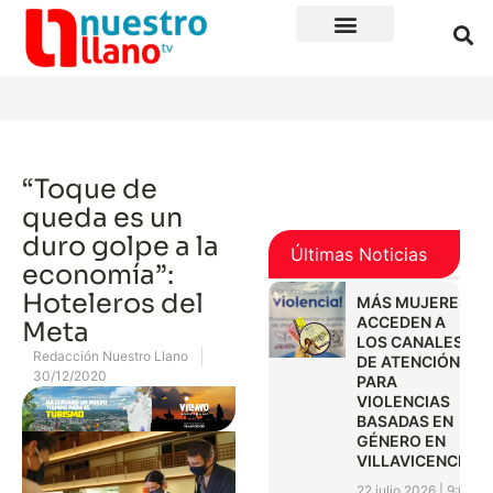
“Toque de
queda es un
duro golpe a la
Últimas Noticias
economía”:
Hoteleros del
MÁS MUJERES
ACCEDEN A
Meta
LOS CANALES
Redacción Nuestro Llano
DE ATENCIÓN
30/12/2020
PARA
VIOLENCIAS
BASADAS EN
GÉNERO EN
VILLAVICENCIO
22 julio 2026
9:01