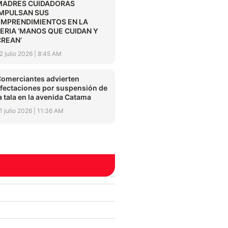
MADRES CUIDADORAS
IMPULSAN SUS
EMPRENDIMIENTOS EN LA
FERIA ‘MANOS QUE CUIDAN Y
CREAN’
2 julio 2026
8:45 AM
omerciantes advierten
fectaciones por suspensión de
a tala en la avenida Catama
1 julio 2026
11:36 AM