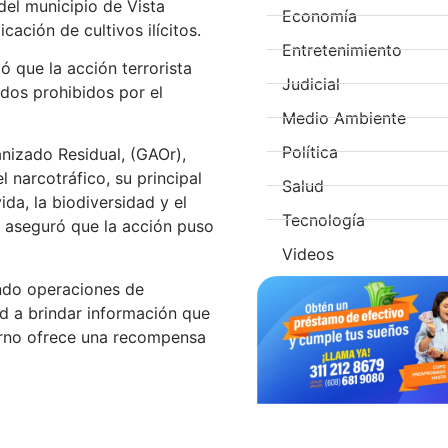
del municipio de Vista
Economía
ación de cultivos ilícitos.
Entretenimiento
que la acción terrorista
Judicial
dos prohibidos por el
Medio Ambiente
Política
nizado Residual, (GAOr),
 narcotráfico, su principal
Salud
da, la biodiversidad y el
Tecnología
 aseguró que la acción puso
Videos
ndo operaciones de
ad a brindar información que
ierno ofrece una recompensa