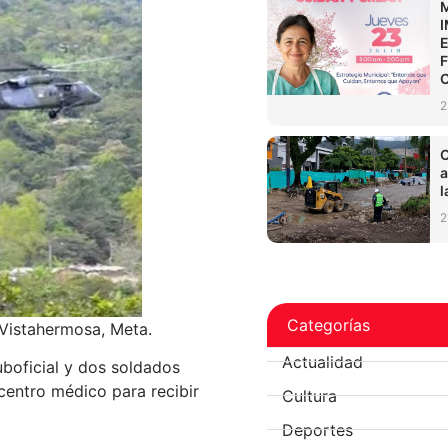
2
C
a
l
2
Categorías
 Vistahermosa, Meta.
Actualidad
uboficial y dos soldados
centro médico para recibir
Cultura
Deportes