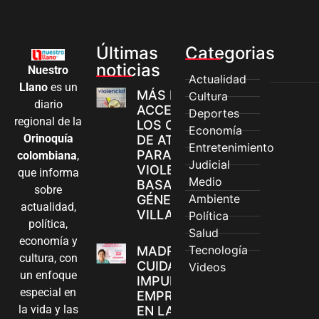
Últimas
Categorias
noticias
Nuestro
Actualidad
Llano
es un
MÁS MUJERES
Cultura
diario
ACCEDEN A
Deportes
regional de la
LOS CANALES
Economía
Orinoquía
DE ATENCIÓN
Entretenimiento
PARA
colombiana
,
Judicial
VIOLENCIAS
que informa
Medio
BASADAS EN
sobre
Ambiente
GÉNERO EN
actualidad,
VILLAVICENCIO
Política
política,
Salud
economía y
Tecnología
MADRES
cultura, con
CUIDADORAS
Videos
un enfoque
IMPULSAN SUS
especial en
EMPRENDIMIENTOS
la vida y las
EN LA FERIA