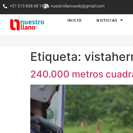
+57 313 838 68 18
nuestrollanoweb@gmail.com
INICIO
NOTICIAS
Etiqueta:
vistahe
240.000 metros cuadr