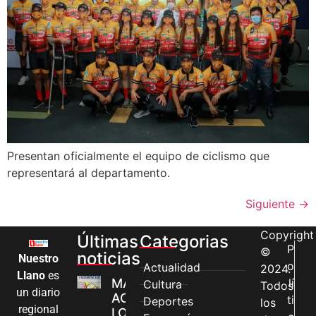
Presentan oficialmente el equipo de ciclismo que
representará al departamento.
Siguiente
→
Copyright
Últimas
Categorias
P
©
noticias
Nuestro
o
Actualidad
2024.
Llano
es
MÁS MUJERES
lí
Cultura
Todos
un diario
ACCEDEN A
ti
Deportes
los
regional
LOS CANALES