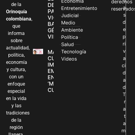
c
Economía
derechos
de la
DE ATENCIÓN
a
Entretenimiento
reservado
PARA
Orinoquía
s
Judicial
VIOLENCIAS
colombiana
,
d
Medio
BASADAS EN
que
e
Ambiente
GÉNERO EN
informa
VILLAVICENCIO
p
Política
sobre
ri
Salud
actualidad,
v
Tecnología
MADRES
política,
CUIDADORAS
a
Videos
economía
IMPULSAN SUS
ci
y cultura,
EMPRENDIMIENTOS
d
con un
EN LA FERIA
a
‘MANOS QUE
enfoque
d
CUIDAN Y CREAN’
especial
T
en la vida
r
y las
a
tradiciones
t
de la
a
región
m
llanera.