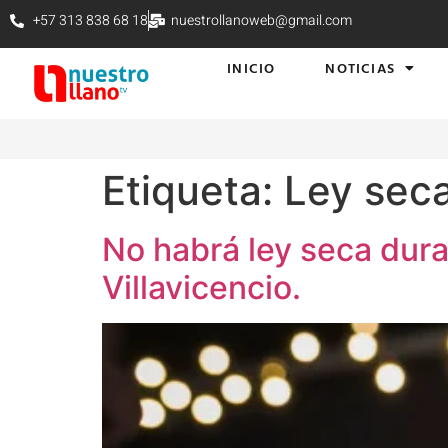
+57 313 838 68 18
nuestrollanoweb@gmail.com
INICIO
NOTICIAS
Etiqueta:
Ley sec
No habrá ley seca dura
Villavicencio.