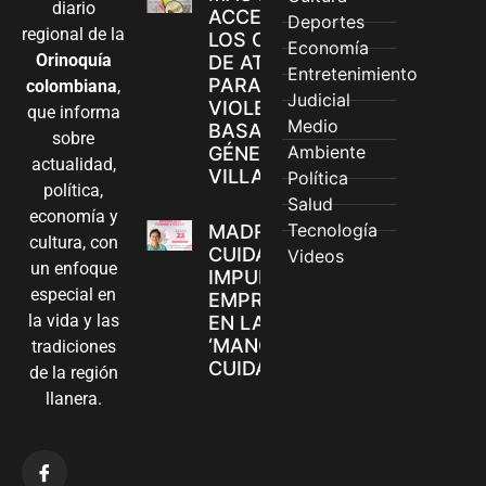
diario
ACCEDEN A
Deportes
regional de la
LOS CANALES
Economía
Orinoquía
DE ATENCIÓN
Entretenimiento
PARA
colombiana
,
Judicial
VIOLENCIAS
que informa
Medio
BASADAS EN
sobre
Ambiente
GÉNERO EN
actualidad,
VILLAVICENCIO
Política
política,
Salud
economía y
Tecnología
MADRES
cultura, con
CUIDADORAS
Videos
un enfoque
IMPULSAN SUS
especial en
EMPRENDIMIENTOS
la vida y las
EN LA FERIA
‘MANOS QUE
tradiciones
CUIDAN Y CREAN’
de la región
llanera.