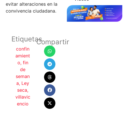
evitar alteraciones en la
convivencia ciudadana.
Etiquetas
Compartir
confin
amient
o
,
fin
de
seman
a
,
Ley
seca
,
villavic
encio