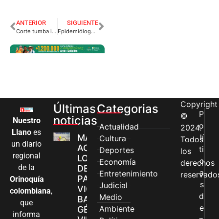
ANTERIOR
SIGUIENTE
Corte tumba impuesto solidario
Epidemiólogo pronostica alarmante cifra de contagios a finales de agosto en Villavicencio.
Copyright
Últimas
Categorias
P
©
noticias
Nuestro
o
Actualidad
2024.
Llano
es
MÁS MUJERES
lí
Cultura
Todos
un diario
ACCEDEN A
ti
Deportes
los
regional
LOS CANALES
c
Economía
derechos
de la
DE ATENCIÓN
a
Entretenimiento
reservado
PARA
Orinoquía
s
Judicial
VIOLENCIAS
colombiana
,
d
Medio
BASADAS EN
que
e
Ambiente
GÉNERO EN
informa