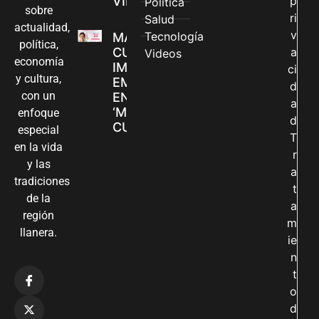
VILLAVICENCIO
p
Política
sobre
ri
Salud
actualidad,
v
Tecnología
MADRES
política,
CUIDADORAS
a
Videos
economía
IMPULSAN SUS
ci
y cultura,
EMPRENDIMIENTOS
d
con un
EN LA FERIA
a
‘MANOS QUE
enfoque
d
CUIDAN Y CREAN’
especial
T
en la vida
r
y las
a
tradiciones
t
de la
a
región
m
llanera.
ie
n
t
o
d