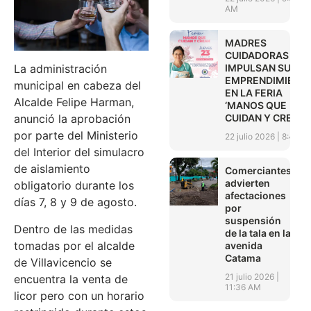
AM
MADRES
CUIDADORAS
IMPULSAN SUS
La administración
EMPRENDIMIENT
municipal en cabeza del
EN LA FERIA
Alcalde Felipe Harman,
‘MANOS QUE
CUIDAN Y CREAN’
anunció la aprobación
por parte del Ministerio
22 julio 2026
8:45 A
del Interior del simulacro
de aislamiento
Comerciantes
advierten
obligatorio durante los
afectaciones
días 7, 8 y 9 de agosto.
por
suspensión
Dentro de las medidas
de la tala en la
tomadas por el alcalde
avenida
Catama
de Villavicencio se
21 julio 2026
encuentra la venta de
11:36 AM
licor pero con un horario