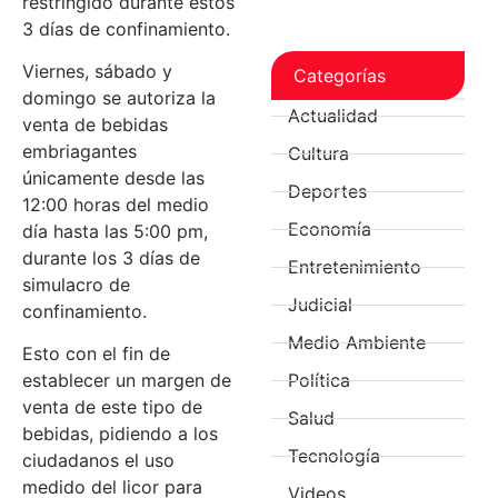
restringido durante estos
3 días de confinamiento.
Viernes, sábado y
Categorías
domingo se autoriza la
Actualidad
venta de bebidas
embriagantes
Cultura
únicamente desde las
Deportes
12:00 horas del medio
Economía
día hasta las 5:00 pm,
durante los 3 días de
Entretenimiento
simulacro de
Judicial
confinamiento.
Medio Ambiente
Esto con el fin de
Política
establecer un margen de
venta de este tipo de
Salud
bebidas, pidiendo a los
Tecnología
ciudadanos el uso
medido del licor para
Videos