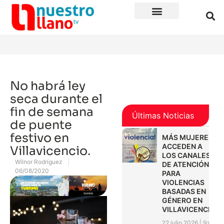
No habrá ley
seca durante el
fin de semana
Últimas Noticias
de puente
festivo en
MÁS MUJERES
ACCEDEN A
Villavicencio.
LOS CANALES
Wilnor Rodríguez
DE ATENCIÓN
06/08/2020
PARA
VIOLENCIAS
BASADAS EN
GÉNERO EN
VILLAVICENCIO
22 julio 2026
9:01