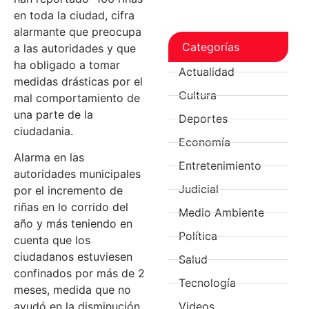
en toda la ciudad, cifra
alarmante que preocupa
Categorías
a las autoridades y que
ha obligado a tomar
Actualidad
medidas drásticas por el
Cultura
mal comportamiento de
una parte de la
Deportes
ciudadania.
Economía
Alarma en las
Entretenimiento
autoridades municipales
Judicial
por el incremento de
riñas en lo corrido del
Medio Ambiente
año y más teniendo en
Política
cuenta que los
ciudadanos estuviesen
Salud
confinados por más de 2
Tecnología
meses, medida que no
ayudó en la disminución
Videos