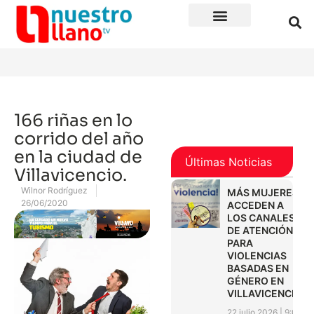
166 riñas en lo
corrido del año
en la ciudad de
Últimas Noticias
Villavicencio.
Wilnor Rodríguez
MÁS MUJERES
26/06/2020
ACCEDEN A
LOS CANALES
DE ATENCIÓN
PARA
VIOLENCIAS
BASADAS EN
GÉNERO EN
VILLAVICENCIO
22 julio 2026
9:01