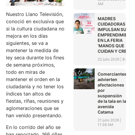
AM
Nuestro Llano Televisión,
MADRES
conoció en exclusiva que
CUIDADORAS
si la cultura ciudadana no
IMPULSAN SUS
EMPRENDIMIENT
mejora en los días
EN LA FERIA
siguientes, se va a
‘MANOS QUE
mantener la medida de
CUIDAN Y CREAN’
ley seca durante los fines
22 julio 2026
8:45 A
de semana próximos,
todo en miras de
Comerciantes
mantener el orden en la
advierten
afectaciones
ciudadanía y no tener los
por
índices tan altos de
suspensión
fiestas, ríñas, reuniones y
de la tala en la
avenida
aglomeraciones que se
Catama
han venido presentando.
21 julio 2026
11:36 AM
En lo corrido del año se
han reportado 166 riñas