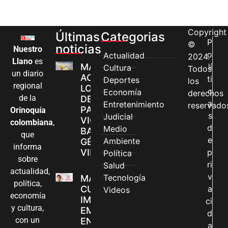
Copyright
Últimas
Categorias
P
©
noticias
Nuestro
o
Actualidad
2024.
Llano
es
MÁS MUJERES
lí
Cultura
Todos
un diario
ACCEDEN A
ti
Deportes
los
regional
LOS CANALES
c
Economía
derechos
de la
DE ATENCIÓN
a
Entretenimiento
reservado
PARA
Orinoquía
s
Judicial
VIOLENCIAS
colombiana
,
d
Medio
BASADAS EN
que
e
Ambiente
GÉNERO EN
informa
VILLAVICENCIO
p
Política
sobre
ri
Salud
actualidad,
v
Tecnología
MADRES
política,
CUIDADORAS
a
Videos
economía
IMPULSAN SUS
ci
y cultura,
EMPRENDIMIENTOS
d
con un
EN LA FERIA
a