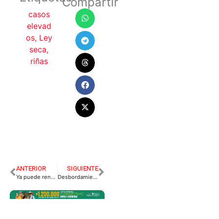
Compartir
casos
elevad
os
,
Ley
seca
,
riñas
ANTERIOR
SIGUIENTE
Ya puede renovar su crédito para acceder a la educación superior.
Desbordamiento del Río Guamal deja grandes pérdidas económicas y varias familias afectadas