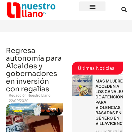
Regresa
autonomía para
Alcaldes y
Últimas Noticias
gobernadores
en inversión
MÁS MUJERES
ACCEDEN A
con regalías
LOS CANALES
Redacción Nuestro Llano
DE ATENCIÓN
22/09/2020
PARA
VIOLENCIAS
BASADAS EN
GÉNERO EN
VILLAVICENCIO
22 julio 2026
9:01