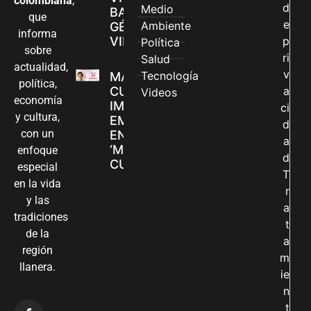
colombiana
,
d
Medio
BASADAS EN
que
e
Ambiente
GÉNERO EN
informa
VILLAVICENCIO
p
Política
sobre
ri
Salud
actualidad,
v
Tecnología
MADRES
política,
CUIDADORAS
a
Videos
economía
IMPULSAN SUS
ci
y cultura,
EMPRENDIMIENTOS
d
con un
EN LA FERIA
a
‘MANOS QUE
enfoque
d
CUIDAN Y CREAN’
especial
T
en la vida
r
y las
a
tradiciones
t
de la
a
región
m
llanera.
ie
n
t