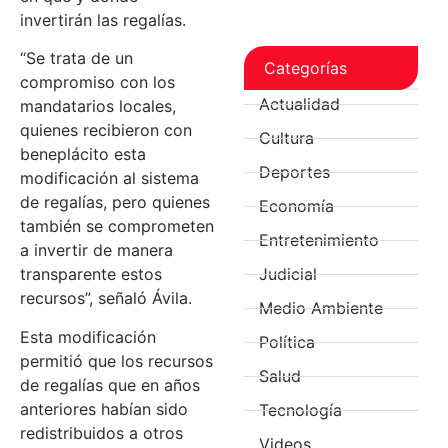
invertirán las regalías.
“Se trata de un
Categorías
compromiso con los
Actualidad
mandatarios locales,
quienes recibieron con
Cultura
beneplácito esta
Deportes
modificación al sistema
de regalías, pero quienes
Economía
también se comprometen
Entretenimiento
a invertir de manera
Judicial
transparente estos
recursos”, señaló Ávila.
Medio Ambiente
Esta modificación
Política
permitió que los recursos
Salud
de regalías que en años
anteriores habían sido
Tecnología
redistribuidos a otros
Videos