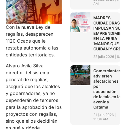
AM
MADRES
CUIDADORAS
Con la nueva Ley de
IMPULSAN SUS
EMPRENDIMIENT
regalías, desaparecen
EN LA FERIA
1120 Ocads que le
‘MANOS QUE
restaba autonomía a las
CUIDAN Y CREAN’
entidades territoriales.
22 julio 2026
8:45 A
Alvaro Ávila Silva,
Comerciantes
director del sistema
advierten
general de regalías,
afectaciones
aseguró que los alcaldes
por
suspensión
y gobernadores, ya no
de la tala en la
dependerán de terceros
avenida
para la aprobación de los
Catama
proyectos con regalías,
21 julio 2026
11:36 AM
sino que ellos decidirán
en qué y dónde