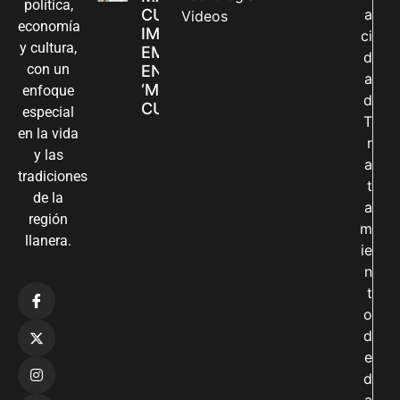
política,
CUIDADORAS
a
Videos
economía
IMPULSAN SUS
ci
y cultura,
EMPRENDIMIENTOS
d
con un
EN LA FERIA
a
‘MANOS QUE
enfoque
d
CUIDAN Y CREAN’
especial
T
en la vida
r
y las
a
tradiciones
t
de la
a
región
m
llanera.
ie
n
t
o
d
e
d
a