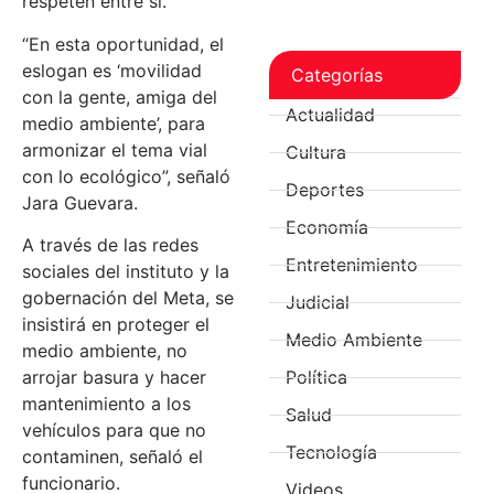
respeten entre sí.
“En esta oportunidad, el
eslogan es ‘movilidad
Categorías
con la gente, amiga del
Actualidad
medio ambiente’, para
armonizar el tema vial
Cultura
con lo ecológico”, señaló
Deportes
Jara Guevara.
Economía
A través de las redes
Entretenimiento
sociales del instituto y la
gobernación del Meta, se
Judicial
insistirá en proteger el
Medio Ambiente
medio ambiente, no
arrojar basura y hacer
Política
mantenimiento a los
Salud
vehículos para que no
Tecnología
contaminen, señaló el
funcionario.
Videos