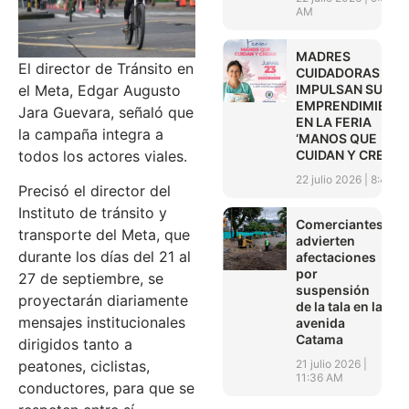
AM
MADRES
El director de Tránsito en
CUIDADORAS
IMPULSAN SUS
el Meta, Edgar Augusto
EMPRENDIMIENT
Jara Guevara, señaló que
EN LA FERIA
la campaña integra a
‘MANOS QUE
CUIDAN Y CREAN’
todos los actores viales.
22 julio 2026
8:45 A
Precisó el director del
Instituto de tránsito y
Comerciantes
transporte del Meta, que
advierten
durante los días del 21 al
afectaciones
por
27 de septiembre, se
suspensión
proyectarán diariamente
de la tala en la
mensajes institucionales
avenida
Catama
dirigidos tanto a
21 julio 2026
peatones, ciclistas,
11:36 AM
conductores, para que se