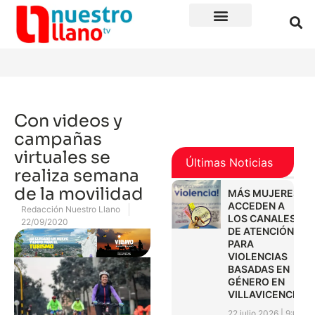
Con videos y
campañas
virtuales se
Últimas Noticias
realiza semana
de la movilidad
MÁS MUJERES
ACCEDEN A
Redacción Nuestro Llano
LOS CANALES
22/09/2020
DE ATENCIÓN
PARA
VIOLENCIAS
BASADAS EN
GÉNERO EN
VILLAVICENCIO
22 julio 2026
9:01