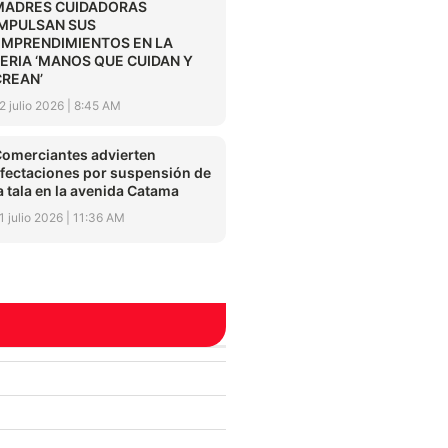
MADRES CUIDADORAS
IMPULSAN SUS
EMPRENDIMIENTOS EN LA
FERIA ‘MANOS QUE CUIDAN Y
CREAN’
2 julio 2026
8:45 AM
omerciantes advierten
fectaciones por suspensión de
a tala en la avenida Catama
1 julio 2026
11:36 AM