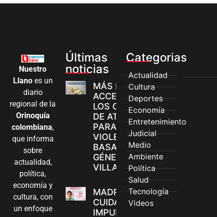
Últimas
Categorias
noticias
Nuestro
Actualidad
Llano
es un
MÁS MUJERES
Cultura
diario
ACCEDEN A
Deportes
regional de la
LOS CANALES
Economía
Orinoquía
DE ATENCIÓN
Entretenimiento
PARA
colombiana
,
Judicial
VIOLENCIAS
que informa
Medio
BASADAS EN
sobre
Ambiente
GÉNERO EN
actualidad,
VILLAVICENCIO
Política
política,
Salud
economía y
Tecnología
MADRES
cultura, con
CUIDADORAS
Videos
un enfoque
IMPULSAN SUS