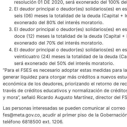
resolución 01 DE 2020, será exonerado del 100% del
El deudor principal o deudor(es) solidarios(es) en
seis (06) meses la totalidad de la deuda (Capital + I
exonerado del 80% del interés moratorio.
El deudor principal o deudor(es) solidarios(es) en
doce (12) meses la totalidad de la deuda (Capital + I
exonerado del 70% del interés moratorio.
El deudor principal o deudor(es) solidarios(es) en
veinticuatro (24) meses la totalidad de la deuda (Cap
será exonerado del 50% del interés moratorio.
“Para el FSES es necesario adoptar estas medidas para la
generar liquidez para otorgar más créditos a nuevos estudi
económica de los deudores, priorizando el retorno de re
través de créditos educativos y normalización de crédit
y mora”, señaló Ricardo Augusto Martínez, director del F
Las personas interesadas se pueden comunicar al correo 
fes@meta.gov.co, acudir al primer piso de la Gobernación
teléfono 6818500 ext. 1206.