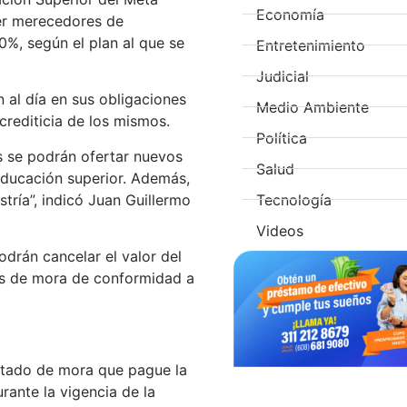
Economía
ser merecedores de
%, según el plan al que se
Entretenimiento
Judicial
 al día en sus obligaciones
Medio Ambiente
 crediticia de los mismos.
Política
s se podrán ofertar nuevos
Salud
educación superior. Además,
Tecnología
tría”, indicó Juan Guillermo
Videos
odrán cancelar el valor del
rés de mora de conformidad a
estado de mora que pague la
urante la vigencia de la