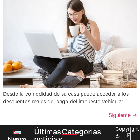
Desde la comodidad de su casa puede acceder a los
descuentos reales del pago del impuesto vehicular
Siguiente
→
Copyright
Últimas
Categorias
P
©
noticias
Nuestro