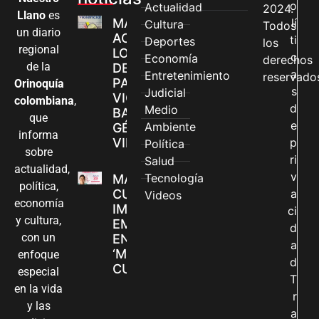
o
Actualidad
2024.
Llano
es
MÁS MUJERES
lí
Cultura
Todos
un diario
ACCEDEN A
ti
Deportes
los
regional
LOS CANALES
c
Economía
derechos
de la
DE ATENCIÓN
a
Entretenimiento
reservado
PARA
Orinoquía
s
Judicial
VIOLENCIAS
colombiana
,
d
Medio
BASADAS EN
que
e
Ambiente
GÉNERO EN
informa
VILLAVICENCIO
p
Política
sobre
ri
Salud
actualidad,
v
Tecnología
MADRES
política,
CUIDADORAS
a
Videos
economía
IMPULSAN SUS
ci
y cultura,
EMPRENDIMIENTOS
d
con un
EN LA FERIA
a
‘MANOS QUE
enfoque
d
CUIDAN Y CREAN’
especial
T
en la vida
r
y las
a