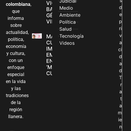
s
Judicial
VIOLENCIAS
colombiana
,
d
Medio
BASADAS EN
que
e
Ambiente
GÉNERO EN
informa
VILLAVICENCIO
p
Política
sobre
ri
Salud
actualidad,
v
Tecnología
MADRES
política,
CUIDADORAS
a
Videos
economía
IMPULSAN SUS
ci
y cultura,
EMPRENDIMIENTOS
d
con un
EN LA FERIA
a
‘MANOS QUE
enfoque
d
CUIDAN Y CREAN’
especial
T
en la vida
r
y las
a
tradiciones
t
de la
a
región
m
llanera.
ie
n