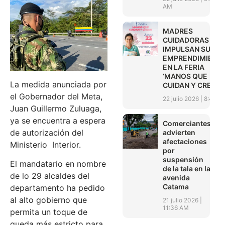
AM
MADRES
CUIDADORAS
IMPULSAN SUS
EMPRENDIMIENT
EN LA FERIA
‘MANOS QUE
La medida anunciada por
CUIDAN Y CREAN’
el Gobernador del Meta,
22 julio 2026
8:45 A
Juan Guillermo Zuluaga,
ya se encuentra a espera
Comerciantes
de autorización del
advierten
afectaciones
Ministerio Interior.
por
suspensión
El mandatario en nombre
de la tala en la
de lo 29 alcaldes del
avenida
Catama
departamento ha pedido
al alto gobierno que
21 julio 2026
11:36 AM
permita un toque de
queda más estricto para