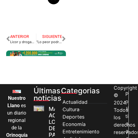
ANTERIOR
SIGUIENTE
Licor y drogas en fiesta clandestina
“Lo peor podría estar por llegar”: Zuluaga
Copyright
Últimas
Categorias
P
©
noticias
Nuestro
o
Actualidad
2024.
Llano
es
MÁS MUJERES
lí
Cultura
Todos
un diario
ACCEDEN A
ti
Deportes
los
regional
LOS CANALES
c
Economía
derechos
de la
DE ATENCIÓN
a
Entretenimiento
reservado
PARA
Orinoquía