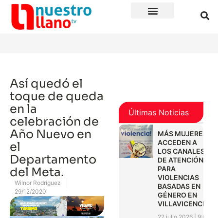
Así quedó el
toque de queda
en la
Últimas Noticias
celebración de
Año Nuevo en
MÁS MUJERES
ACCEDEN A
el
LOS CANALES
Departamento
DE ATENCIÓN
PARA
del Meta.
VIOLENCIAS
Wilnor Rodríguez
BASADAS EN
29/12/2020
GÉNERO EN
VILLAVICENCIO
22 julio 2026
9:01