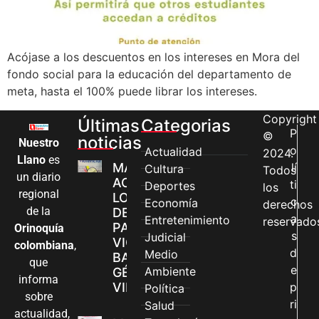
Acójase a los descuentos en los intereses en Mora del
fondo social para la educación del departamento de
meta, hasta el 100% puede librar los intereses.
Copyright
Últimas
Categorias
P
©
noticias
Nuestro
o
Actualidad
2024.
Llano
es
MÁS MUJERES
lí
Cultura
Todos
un diario
ACCEDEN A
ti
Deportes
los
regional
LOS CANALES
c
Economía
derechos
de la
DE ATENCIÓN
a
Entretenimiento
reservado
PARA
Orinoquía
s
Judicial
VIOLENCIAS
colombiana
,
d
Medio
BASADAS EN
que
e
Ambiente
GÉNERO EN
informa
VILLAVICENCIO
p
Política
sobre
ri
Salud
actualidad,