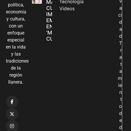
v
Tecnología
MADRES
política,
CUIDADORAS
a
Videos
economía
IMPULSAN SUS
ci
y cultura,
EMPRENDIMIENTOS
d
con un
EN LA FERIA
a
‘MANOS QUE
enfoque
d
CUIDAN Y CREAN’
especial
T
en la vida
r
y las
a
tradiciones
t
de la
a
región
m
llanera.
ie
n
t
o
d
e
d