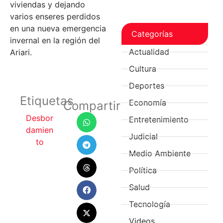
viviendas y dejando
varios enseres perdidos
en una nueva emergencia
Categorías
invernal en la región del
Actualidad
Ariari.
Cultura
Deportes
Etiquetas
Economía
Compartir
Desbor
Entretenimiento
damien
Judicial
to
Medio Ambiente
Política
Salud
Tecnología
Videos