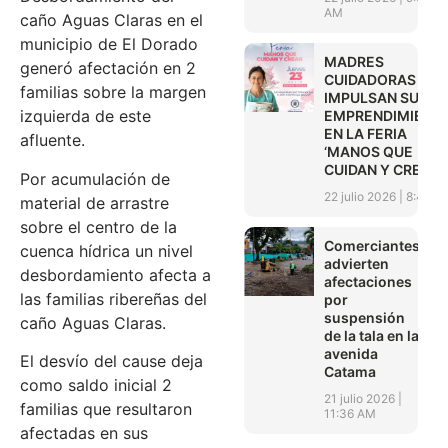
AM
caño Aguas Claras en el
municipio de El Dorado
MADRES
generó afectación en 2
CUIDADORAS
familias sobre la margen
IMPULSAN SUS
izquierda de este
EMPRENDIMIENT
EN LA FERIA
afluente.
‘MANOS QUE
CUIDAN Y CREAN’
Por acumulación de
22 julio 2026
8:45 A
material de arrastre
sobre el centro de la
Comerciantes
cuenca hídrica un nivel
advierten
desbordamiento afecta a
afectaciones
las familias ribereñas del
por
suspensión
caño Aguas Claras.
de la tala en la
avenida
El desvío del cause deja
Catama
como saldo inicial 2
21 julio 2026
familias que resultaron
11:36 AM
afectadas en sus