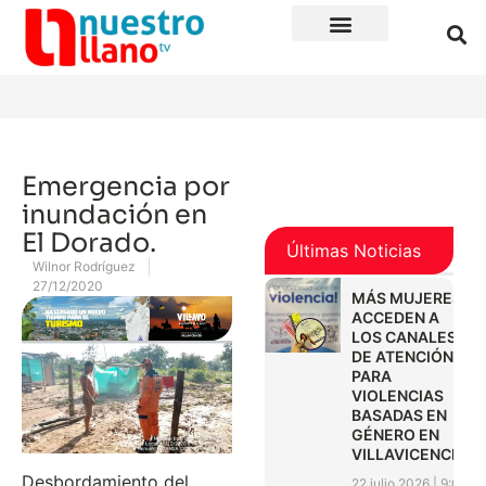
Emergencia por
inundación en
El Dorado.
Últimas Noticias
Wilnor Rodríguez
27/12/2020
MÁS MUJERES
ACCEDEN A
LOS CANALES
DE ATENCIÓN
PARA
VIOLENCIAS
BASADAS EN
GÉNERO EN
VILLAVICENCIO
Desbordamiento del
22 julio 2026
9:01