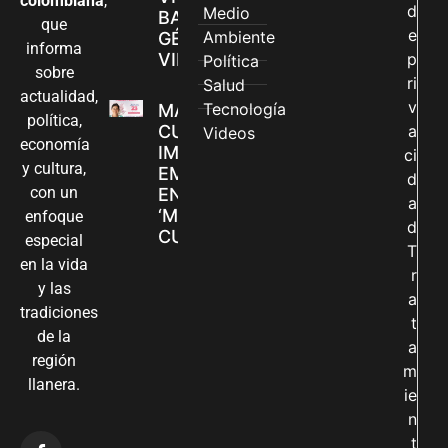
colombiana
,
d
Medio
BASADAS EN
que
e
Ambiente
GÉNERO EN
informa
VILLAVICENCIO
p
Política
sobre
ri
Salud
actualidad,
v
Tecnología
MADRES
política,
CUIDADORAS
a
Videos
economía
IMPULSAN SUS
ci
y cultura,
EMPRENDIMIENTOS
d
con un
EN LA FERIA
a
‘MANOS QUE
enfoque
d
CUIDAN Y CREAN’
especial
T
en la vida
r
y las
a
tradiciones
t
de la
a
región
m
llanera.
ie
n
t