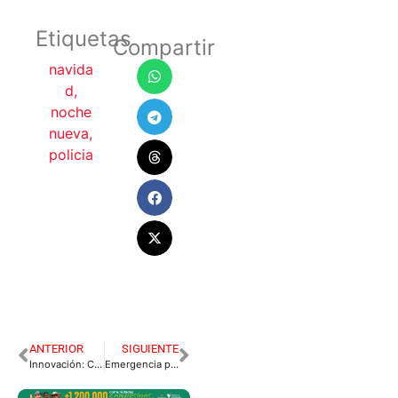
Etiquetas
Compartir
navida
d
,
noche
nueva
,
policia
ANTERIOR
SIGUIENTE
Innovación: Canasta llanera con 20 productos agrícolas
Emergencia por inundación en El Dorado.