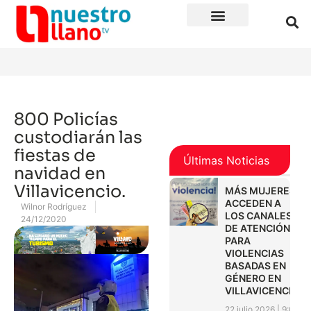
800 Policías
custodiarán las
fiestas de
Últimas Noticias
navidad en
Villavicencio.
MÁS MUJERES
ACCEDEN A
Wilnor Rodríguez
LOS CANALES
24/12/2020
DE ATENCIÓN
PARA
VIOLENCIAS
BASADAS EN
GÉNERO EN
VILLAVICENCIO
22 julio 2026
9:01