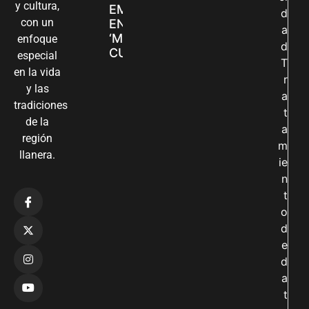
y cultura,
EMPRENDIMIENTOS
d
con un
EN LA FERIA
a
‘MANOS QUE
enfoque
d
CUIDAN Y CREAN’
especial
T
en la vida
r
y las
a
tradiciones
t
de la
a
región
m
llanera.
ie
n
t
o
d
e
d
a
t