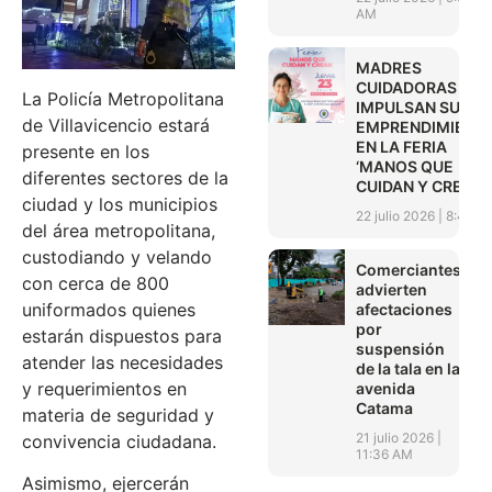
AM
MADRES
CUIDADORAS
La Policía Metropolitana
IMPULSAN SUS
de Villavicencio estará
EMPRENDIMIENT
EN LA FERIA
presente en los
‘MANOS QUE
diferentes sectores de la
CUIDAN Y CREAN’
ciudad y los municipios
22 julio 2026
8:45 A
del área metropolitana,
custodiando y velando
Comerciantes
con cerca de 800
advierten
uniformados quienes
afectaciones
por
estarán dispuestos para
suspensión
atender las necesidades
de la tala en la
y requerimientos en
avenida
Catama
materia de seguridad y
21 julio 2026
convivencia ciudadana.
11:36 AM
Asimismo, ejercerán