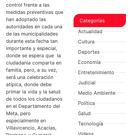
control frente a las
medidas preventivas que
han adoptado las
Categorías
autoridades en cada una
Actualidad
de las municipalidades
durante esta fecha tan
Cultura
importante y especial,
Deportes
donde se espera que la
Economía
ciudadanía comparta en
familia, pero, a su vez,
Entretenimiento
será una celebración
Judicial
atípica, donde debe
primar la vida y la salud
Medio Ambiente
de todos los ciudadanos
Política
en el Departamento del
Meta, pero
Salud
especialmente en
Tecnología
Villavicencio, Acacías,
Videos
Restrepo y Cumaral;