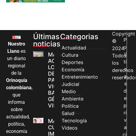
Copyright
Últimas
Categorias
P
©
noticias
Nuestro
o
Actualidad
2024.
Llano
es
MÁS MUJERES
lí
Cultura
Todos
un diario
ACCEDEN A
ti
Deportes
los
regional
LOS CANALES
c
Economía
derechos
de la
DE ATENCIÓN
a
Entretenimiento
reservado
PARA
Orinoquía
s
Judicial
VIOLENCIAS
colombiana
,
d
Medio
BASADAS EN
que
e
Ambiente
GÉNERO EN
informa
VILLAVICENCIO
p
Política
sobre
ri
Salud
actualidad,
v
Tecnología
MADRES
política,
CUIDADORAS
a
Videos
economía
IMPULSAN SUS
ci