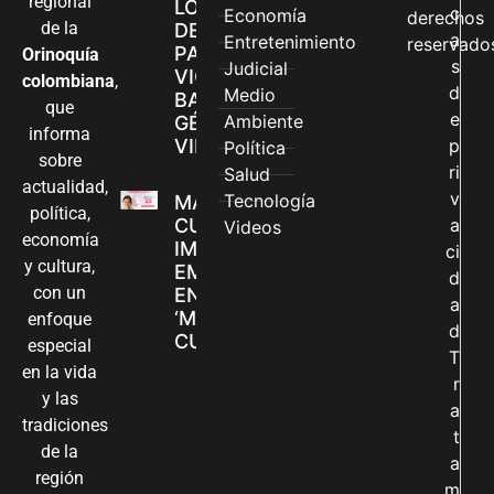
regional
LOS CANALES
c
Economía
derechos
de la
DE ATENCIÓN
a
Entretenimiento
reservado
PARA
Orinoquía
s
Judicial
VIOLENCIAS
colombiana
,
d
Medio
BASADAS EN
que
e
Ambiente
GÉNERO EN
informa
VILLAVICENCIO
p
Política
sobre
ri
Salud
actualidad,
v
Tecnología
MADRES
política,
CUIDADORAS
a
Videos
economía
IMPULSAN SUS
ci
y cultura,
EMPRENDIMIENTOS
d
con un
EN LA FERIA
a
‘MANOS QUE
enfoque
d
CUIDAN Y CREAN’
especial
T
en la vida
r
y las
a
tradiciones
t
de la
a
región
m