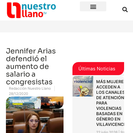
Jennifer Arias
defendió el
aumento de
Últimas Noticias
salario a
congresistas
MÁS MUJERES
ACCEDEN A
Redacción Nuestro Llano
LOS CANALES
28/12/2020
DE ATENCIÓN
PARA
VIOLENCIAS
BASADAS EN
GÉNERO EN
VILLAVICENCIO
22 julio 2026
9:01