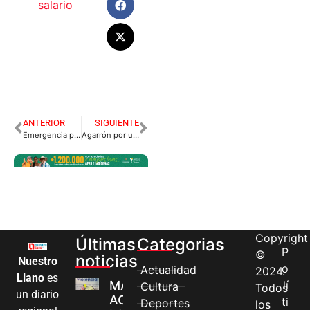
salario
ANTERIOR
SIGUIENTE
Emergencia por inundación en El Dorado.
Agarrón por un puente peatonal en doble calzada a Puerto López
Copyright
Últimas
Categorias
P
©
noticias
Nuestro
o
Actualidad
2024.
Llano
es
MÁS MUJERES
lí
Cultura
Todos
un diario
ACCEDEN A
ti
Deportes
los