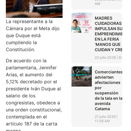
AM
MADRES
La representante a la
CUIDADORAS
Cámara por el Meta dijo
IMPULSAN SUS
EMPRENDIMIENT
que Duque está
EN LA FERIA
cumpliendo la
‘MANOS QUE
Constitución.
CUIDAN Y CREAN’
22 julio 2026
8:45 A
De acuerdo con la
parlamentaria, Jennifer
Comerciantes
Arias, el aumento del
advierten
5,12% decretado por el
afectaciones
por
presidente Iván Duque al
suspensión
salario de los
de la tala en la
congresistas, obedece a
avenida
Catama
una orden constitucional,
contemplada en el
21 julio 2026
11:36 AM
artículo 187 de la carta
magna.