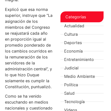
Explicó que esa norma
superior, instruye que “La
Categorías
asignación de los
Actualidad
miembros del Congreso
se reajustará cada año
Cultura
en proporción igual al
Deportes
promedio ponderado de
los cambios ocurridos en
Economía
la remuneración de los
Entretenimiento
servidores de la
Judicial
administración central”, y
lo que hizo Duque
Medio Ambiente
solamente es cumplir la
Política
Constitución, puntualizó.
Salud
Como se ha venido
Tecnología
escuchando en medios
nacionales y cuestionado
Videos