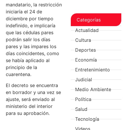
mandatario, la restricción
iniciaría el 24 de
diciembre por tiempo
Categorías
indefinido, e implicaría
Actualidad
que las cédulas pares
podrán salir los días
Cultura
pares y las impares los
Deportes
días coincidentes, como
Economía
se había aplicado al
principio de la
Entretenimiento
cuarentena.
Judicial
El decreto se encuentra
Medio Ambiente
en borrador y una vez se
Política
ajuste, será enviado al
ministerio del interior
Salud
para su aprobación.
Tecnología
Videos