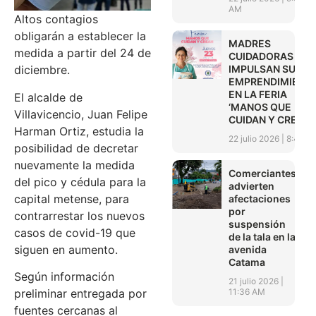
AM
Altos contagios
obligarán a establecer la
MADRES
medida a partir del 24 de
CUIDADORAS
IMPULSAN SUS
diciembre.
EMPRENDIMIENT
EN LA FERIA
El alcalde de
‘MANOS QUE
Villavicencio, Juan Felipe
CUIDAN Y CREAN’
Harman Ortiz, estudia la
22 julio 2026
8:45 A
posibilidad de decretar
nuevamente la medida
Comerciantes
del pico y cédula para la
advierten
capital metense, para
afectaciones
por
contrarrestar los nuevos
suspensión
casos de covid-19 que
de la tala en la
siguen en aumento.
avenida
Catama
Según información
21 julio 2026
11:36 AM
preliminar entregada por
fuentes cercanas al