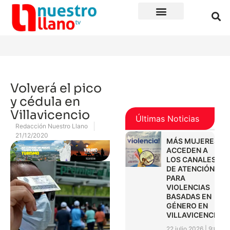
Volverá el pico
y cédula en
Villavicencio
Últimas Noticias
Redacción Nuestro Llano
21/12/2020
MÁS MUJERES
ACCEDEN A
LOS CANALES
DE ATENCIÓN
PARA
VIOLENCIAS
BASADAS EN
GÉNERO EN
VILLAVICENCIO
22 julio 2026
9:01