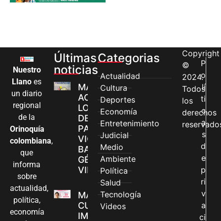
Copyright
Últimas
Categorias
P
©
noticias
Nuestro
o
Actualidad
2024.
Llano
es
MÁS MUJERES
lí
Cultura
Todos
un diario
ACCEDEN A
ti
Deportes
los
regional
LOS CANALES
c
Economía
derechos
de la
DE ATENCIÓN
a
Entretenimiento
reservado
PARA
Orinoquía
s
Judicial
VIOLENCIAS
colombiana
,
d
Medio
BASADAS EN
que
e
Ambiente
GÉNERO EN
informa
VILLAVICENCIO
p
Política
sobre
ri
Salud
actualidad,
v
Tecnología
MADRES
política,
CUIDADORAS
a
Videos
economía
IMPULSAN SUS
ci