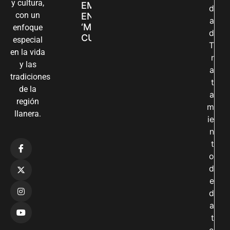
y cultura,
EMPRENDIMIENTOS
d
con un
EN LA FERIA
a
‘MANOS QUE
enfoque
d
CUIDAN Y CREAN’
especial
T
en la vida
r
y las
a
tradiciones
t
de la
a
región
m
llanera.
ie
n
t
o
d
e
d
a
t