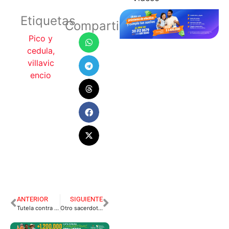
Etiquetas
Compartir
Pico y
cedula
,
villavic
encio
ANTERIOR
SIGUIENTE
Tutela contra el toque de queda en el Meta
Otro sacerdote con covid-19 en Villavicencio