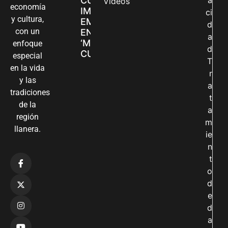
CUIDADORAS
a
Videos
economía
IMPULSAN SUS
ci
y cultura,
EMPRENDIMIENTOS
d
con un
EN LA FERIA
a
‘MANOS QUE
enfoque
d
CUIDAN Y CREAN’
especial
T
en la vida
r
y las
a
tradiciones
t
de la
a
región
m
llanera.
ie
n
t
o
d
e
d
a