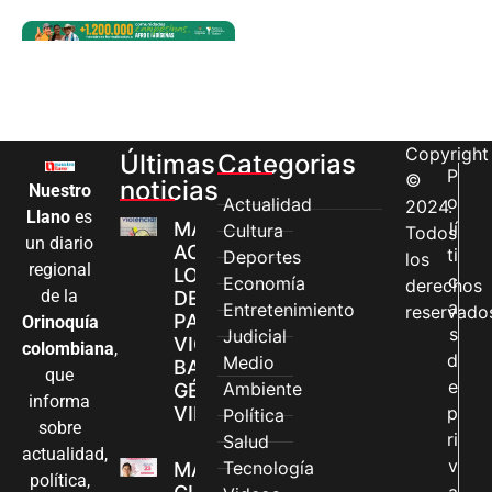
Copyright
Últimas
Categorias
P
©
noticias
Nuestro
o
Actualidad
2024.
Llano
es
MÁS MUJERES
lí
Cultura
Todos
un diario
ACCEDEN A
ti
Deportes
los
regional
LOS CANALES
c
Economía
derechos
de la
DE ATENCIÓN
a
Entretenimiento
reservado
PARA
Orinoquía
s
Judicial
VIOLENCIAS
colombiana
,
d
Medio
BASADAS EN
que
e
Ambiente
GÉNERO EN
informa
VILLAVICENCIO
p
Política
sobre
ri
Salud
actualidad,
v
Tecnología
MADRES
política,