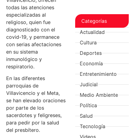
todas las atenciones
especializadas al
Categorías
religioso, quien fue
diagnosticado con el
Actualidad
covid-19, y permanece
Cultura
con serias afectaciones
en su sistema
Deportes
inmunológico y
Economía
respiratorio.
Entretenimiento
En las diferentes
Judicial
parroquias de
Villavicencio y el Meta,
Medio Ambiente
se han elevado oraciones
Política
por parte de los
sacerdotes y feligreses,
Salud
para pedir por la salud
Tecnología
del presbítero.
Videos