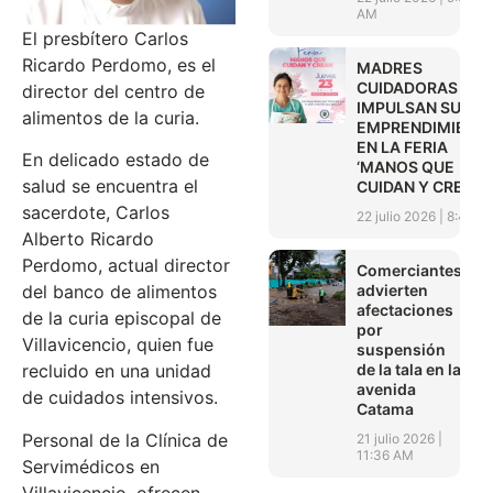
AM
El presbítero Carlos
Ricardo Perdomo, es el
MADRES
CUIDADORAS
director del centro de
IMPULSAN SUS
alimentos de la curia.
EMPRENDIMIENT
EN LA FERIA
En delicado estado de
‘MANOS QUE
salud se encuentra el
CUIDAN Y CREAN’
sacerdote, Carlos
22 julio 2026
8:45 A
Alberto Ricardo
Perdomo, actual director
Comerciantes
advierten
del banco de alimentos
afectaciones
de la curia episcopal de
por
Villavicencio, quien fue
suspensión
de la tala en la
recluido en una unidad
avenida
de cuidados intensivos.
Catama
Personal de la Clínica de
21 julio 2026
11:36 AM
Servimédicos en
Villavicencio, ofrecen