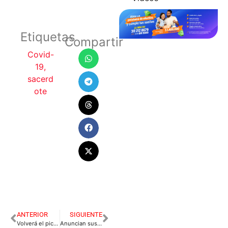
Etiquetas
Compartir
Covid-
19
,
sacerd
ote
ANTERIOR
SIGUIENTE
Volverá el pico y cédula en Villavicencio
Anuncian suspensión de gas en Villavicencio y Restrepo