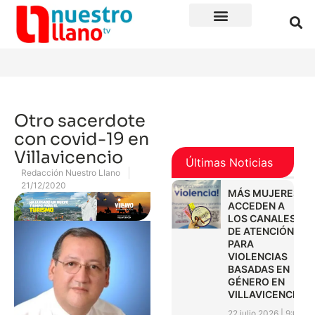
Otro sacerdote
con covid-19 en
Villavicencio
Últimas Noticias
Redacción Nuestro Llano
21/12/2020
MÁS MUJERES
ACCEDEN A
LOS CANALES
DE ATENCIÓN
PARA
VIOLENCIAS
BASADAS EN
GÉNERO EN
VILLAVICENCIO
22 julio 2026
9:01