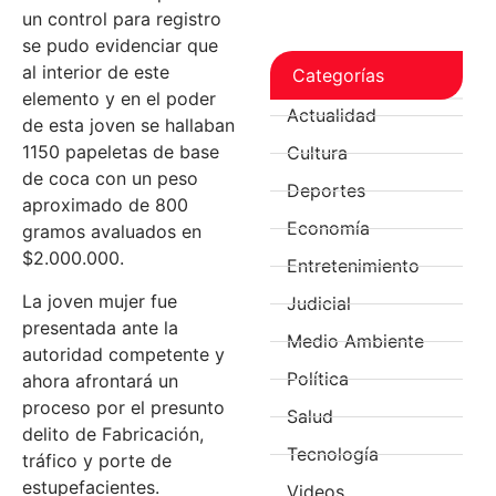
un control para registro
se pudo evidenciar que
al interior de este
Categorías
elemento y en el poder
Actualidad
de esta joven se hallaban
1150 papeletas de base
Cultura
de coca con un peso
Deportes
aproximado de 800
Economía
gramos avaluados en
$2.000.000.
Entretenimiento
La joven mujer fue
Judicial
presentada ante la
Medio Ambiente
autoridad competente y
Política
ahora afrontará un
proceso por el presunto
Salud
delito de Fabricación,
Tecnología
tráfico y porte de
estupefacientes.
Videos