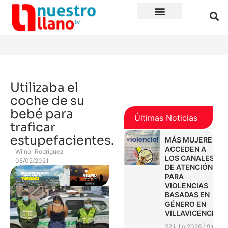
Utilizaba el
coche de su
bebé para
Últimas Noticias
traficar
estupefacientes.
MÁS MUJERES
ACCEDEN A
Wilnor Rodríguez
LOS CANALES
05/02/2021
DE ATENCIÓN
PARA
VIOLENCIAS
BASADAS EN
GÉNERO EN
VILLAVICENCIO
22 julio 2026
9:01