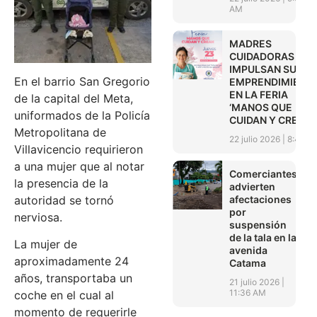
AM
MADRES
CUIDADORAS
IMPULSAN SUS
En el barrio San Gregorio
EMPRENDIMIENT
EN LA FERIA
de la capital del Meta,
‘MANOS QUE
uniformados de la Policía
CUIDAN Y CREAN’
Metropolitana de
22 julio 2026
8:45 A
Villavicencio requirieron
a una mujer que al notar
Comerciantes
la presencia de la
advierten
afectaciones
autoridad se tornó
por
nerviosa.
suspensión
de la tala en la
La mujer de
avenida
aproximadamente 24
Catama
años, transportaba un
21 julio 2026
11:36 AM
coche en el cual al
momento de requerirle