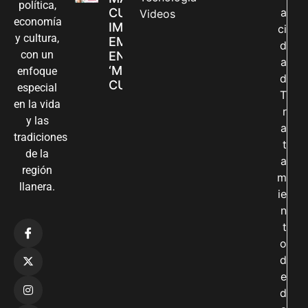
política,
CUIDADORAS
a
Videos
economía
IMPULSAN SUS
ci
y cultura,
EMPRENDIMIENTOS
d
con un
EN LA FERIA
a
‘MANOS QUE
enfoque
d
CUIDAN Y CREAN’
especial
T
en la vida
r
y las
a
tradiciones
t
de la
a
región
m
llanera.
ie
n
t
o
d
e
d