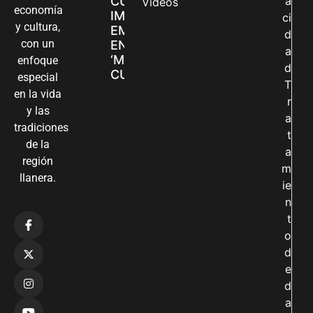
CUIDADORAS
a
Videos
economía
IMPULSAN SUS
ci
y cultura,
EMPRENDIMIENTOS
d
con un
EN LA FERIA
a
‘MANOS QUE
enfoque
d
CUIDAN Y CREAN’
especial
T
en la vida
r
y las
a
tradiciones
t
de la
a
región
m
llanera.
ie
n
t
o
d
e
d
a