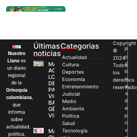
Copyright
Últimas
Categorias
P
©
noticias
Nuestro
o
Actualidad
2024.
Llano
es
MÁS MUJERES
lí
Cultura
Todos
un diario
ACCEDEN A
ti
Deportes
los
regional
LOS CANALES
c
Economía
derechos
de la
DE ATENCIÓN
a
Entretenimiento
reservado
PARA
Orinoquía
s
Judicial
VIOLENCIAS
colombiana
,
d
Medio
BASADAS EN
que
e
Ambiente
GÉNERO EN
informa
VILLAVICENCIO
p
Política
sobre
ri
Salud
actualidad,
v
Tecnología
MADRES
política,