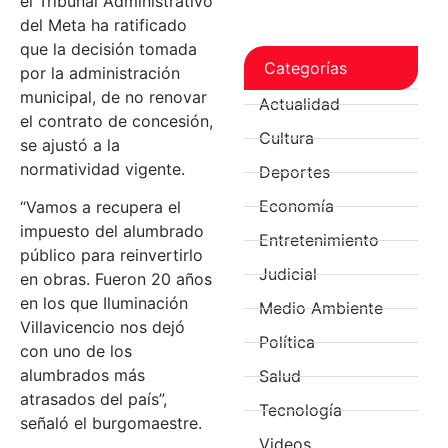
el Tribunal Administrativo
del Meta ha ratificado
que la decisión tomada
Categorías
por la administración
municipal, de no renovar
Actualidad
el contrato de concesión,
Cultura
se ajustó a la
normatividad vigente.
Deportes
Economía
“Vamos a recupera el
impuesto del alumbrado
Entretenimiento
público para reinvertirlo
Judicial
en obras. Fueron 20 años
en los que Iluminación
Medio Ambiente
Villavicencio nos dejó
Política
con uno de los
alumbrados más
Salud
atrasados del país”,
Tecnología
señaló el burgomaestre.
Videos