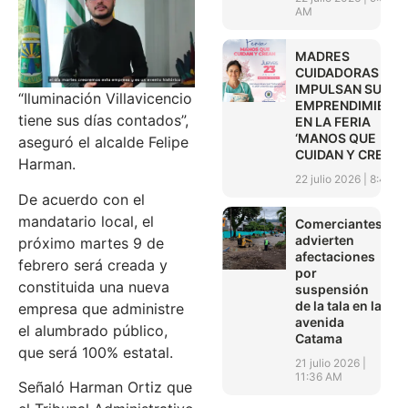
AM
MADRES
CUIDADORAS
IMPULSAN SUS
“Iluminación Villavicencio
EMPRENDIMIENT
tiene sus días contados”,
EN LA FERIA
‘MANOS QUE
aseguró el alcalde Felipe
CUIDAN Y CREAN’
Harman.
22 julio 2026
8:45 A
De acuerdo con el
mandatario local, el
Comerciantes
advierten
próximo martes 9 de
afectaciones
febrero será creada y
por
constituida una nueva
suspensión
de la tala en la
empresa que administre
avenida
el alumbrado público,
Catama
que será 100% estatal.
21 julio 2026
11:36 AM
Señaló Harman Ortiz que