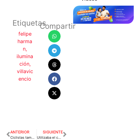
Etiquetas
Compartir
felipe
harma
n
,
ilumina
ción
,
villavic
encio
ANTERIOR
SIGUIENTE
Ciclistas también deben cumplir normas de tránsito
Utilizaba el coche de su bebé para traficar estupefacientes.