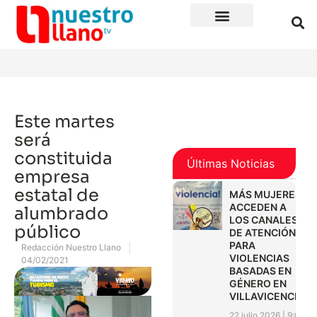
Este martes
será
constituida
Últimas Noticias
empresa
estatal de
MÁS MUJERES
ACCEDEN A
alumbrado
LOS CANALES
público
DE ATENCIÓN
PARA
Redacción Nuestro Llano
VIOLENCIAS
04/02/2021
BASADAS EN
GÉNERO EN
VILLAVICENCIO
22 julio 2026
9:01