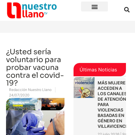
¿Usted sería
voluntario para
probar vacuna
Últimas Noticias
contra el covid-
19?
MÁS MUJERES
ACCEDEN A
Redacción Nuestro Llano
LOS CANALES
24/07/2020
DE ATENCIÓN
PARA
VIOLENCIAS
BASADAS EN
GÉNERO EN
VILLAVICENCIO
22 julio 2026
9:01