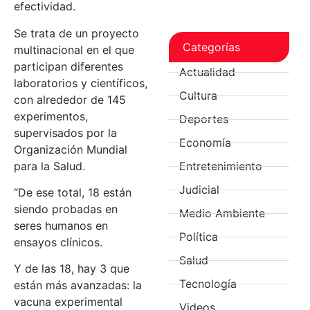
efectividad.
Se trata de un proyecto
Categorías
multinacional en el que
participan diferentes
Actualidad
laboratorios y científicos,
Cultura
con alrededor de 145
experimentos,
Deportes
supervisados por la
Economía
Organización Mundial
para la Salud.
Entretenimiento
Judicial
“De ese total, 18 están
siendo probadas en
Medio Ambiente
seres humanos en
Política
ensayos clínicos.
Salud
Y de las 18, hay 3 que
Tecnología
están más avanzadas: la
vacuna experimental
Videos