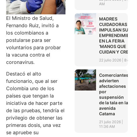
AM
El Ministro de Salud,
MADRES
CUIDADORAS
Fernando Ruiz, invitó a
IMPULSAN SUS
los colombianos a
EMPRENDIMIENT
postularse para ser
EN LA FERIA
‘MANOS QUE
voluntarios para probar
CUIDAN Y CREAN’
la vacuna contra el
22 julio 2026
8:45 A
coronavirus.
Destacó el alto
Comerciantes
advierten
funcionario, que al ser
afectaciones
Colombia uno de los
por
países que tengan la
suspensión
de la tala en la
iniciativa de hacer parte
avenida
de las pruebas, tendría el
Catama
privilegio de obtener las
21 julio 2026
primeras dosis, una vez
11:36 AM
se apruebe su