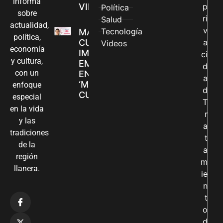
informa
VILLAVICENCIO
p
Política
sobre
ri
Salud
actualidad,
v
Tecnología
MADRES
política,
CUIDADORAS
a
Videos
economía
IMPULSAN SUS
ci
y cultura,
EMPRENDIMIENTOS
d
con un
EN LA FERIA
a
‘MANOS QUE
enfoque
d
CUIDAN Y CREAN’
especial
T
en la vida
r
y las
a
tradiciones
t
de la
a
región
m
llanera.
ie
n
t
o
d