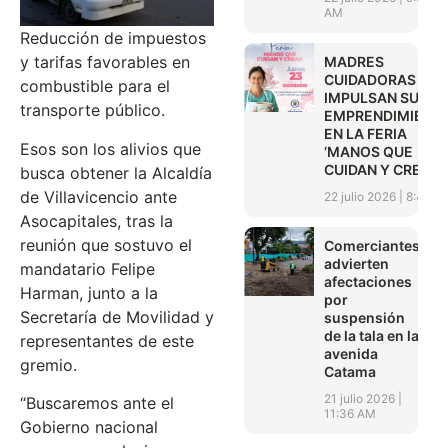
AM
Reducción de impuestos
y tarifas favorables en
MADRES
CUIDADORAS
combustible para el
IMPULSAN SUS
transporte público.
EMPRENDIMIENT
EN LA FERIA
Esos son los alivios que
‘MANOS QUE
CUIDAN Y CREAN’
busca obtener la Alcaldía
de Villavicencio ante
22 julio 2026
8:45 A
Asocapitales, tras la
reunión que sostuvo el
Comerciantes
advierten
mandatario Felipe
afectaciones
Harman, junto a la
por
Secretaría de Movilidad y
suspensión
de la tala en la
representantes de este
avenida
gremio.
Catama
21 julio 2026
“Buscaremos ante el
11:36 AM
Gobierno nacional