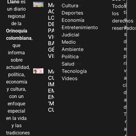
Llano
es
MÁS MUJERES
lí
Cultura
Todos
un diario
ACCEDEN A
ti
Deportes
los
regional
LOS CANALES
c
Economía
derechos
de la
DE ATENCIÓN
a
Entretenimiento
reservado
PARA
Orinoquía
s
Judicial
VIOLENCIAS
colombiana
,
d
Medio
BASADAS EN
que
e
Ambiente
GÉNERO EN
informa
VILLAVICENCIO
p
Política
sobre
ri
Salud
actualidad,
v
Tecnología
MADRES
política,
CUIDADORAS
a
Videos
economía
IMPULSAN SUS
ci
y cultura,
EMPRENDIMIENTOS
d
con un
EN LA FERIA
a
‘MANOS QUE
enfoque
d
CUIDAN Y CREAN’
especial
T
en la vida
r
y las
a
tradiciones