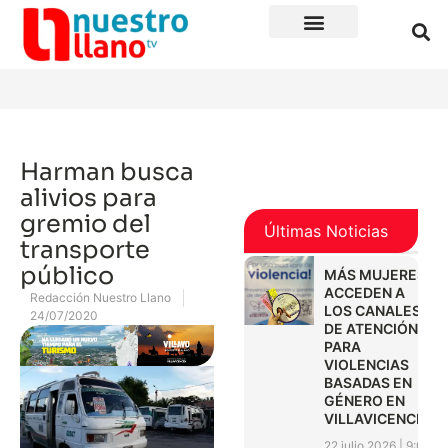
Harman busca
alivios para
gremio del
Últimas Noticias
transporte
público
MÁS MUJERES
ACCEDEN A
Redacción Nuestro Llano
LOS CANALES
24/07/2020
DE ATENCIÓN
PARA
VIOLENCIAS
BASADAS EN
GÉNERO EN
VILLAVICENCIO
22 julio 2026
9:01