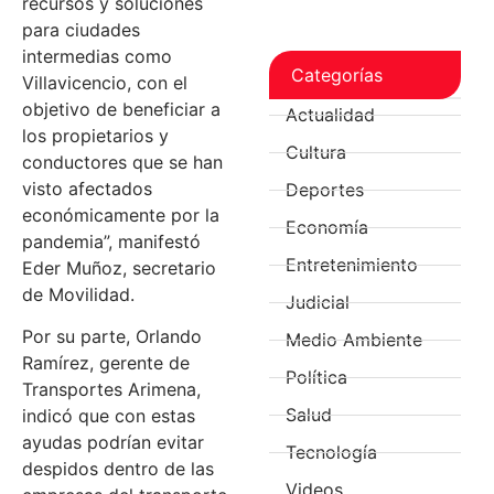
recursos y soluciones
para ciudades
intermedias como
Categorías
Villavicencio, con el
objetivo de beneficiar a
Actualidad
los propietarios y
Cultura
conductores que se han
visto afectados
Deportes
económicamente por la
Economía
pandemia”, manifestó
Entretenimiento
Eder Muñoz, secretario
de Movilidad.
Judicial
Por su parte, Orlando
Medio Ambiente
Ramírez, gerente de
Política
Transportes Arimena,
Salud
indicó que con estas
ayudas podrían evitar
Tecnología
despidos dentro de las
Videos