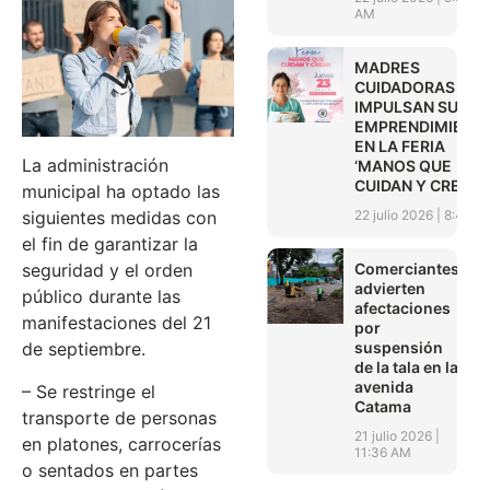
AM
MADRES
CUIDADORAS
IMPULSAN SUS
EMPRENDIMIENT
EN LA FERIA
La administración
‘MANOS QUE
CUIDAN Y CREAN’
municipal ha optado las
22 julio 2026
8:45 A
siguientes medidas con
el fin de garantizar la
Comerciantes
seguridad y el orden
advierten
público durante las
afectaciones
manifestaciones del 21
por
suspensión
de septiembre.
de la tala en la
avenida
– Se restringe el
Catama
transporte de personas
21 julio 2026
en platones, carrocerías
11:36 AM
o sentados en partes