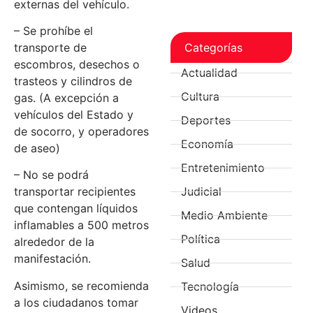
externas del vehículo.
– Se prohíbe el
Categorías
transporte de
escombros, desechos o
Actualidad
trasteos y cilindros de
Cultura
gas. (A excepción a
vehículos del Estado y
Deportes
de socorro, y operadores
Economía
de aseo)
Entretenimiento
– No se podrá
Judicial
transportar recipientes
que contengan líquidos
Medio Ambiente
inflamables a 500 metros
Política
alrededor de la
manifestación.
Salud
Asimismo, se recomienda
Tecnología
a los ciudadanos tomar
Videos