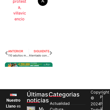
protest
a
,
villavic
encio
ANTERIOR
SIGUIENTE
110 adultos mayores en riesgo por cortes de energía por parte de la EMSA.
Atentado contra Policías en el Guaviare.
Copyright
Últimas
Categorias
P
©
noticias
Nuestro
o
Actualidad
2024.
Llano
es
MÁS MUJERES
lí
Cultura
Todos