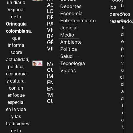
un diario
ACCEDEN A
ti
Deportes
los
regional
LOS CANALES
c
Economía
derechos
de la
DE ATENCIÓN
a
Entretenimiento
reservado
PARA
Orinoquía
s
Judicial
VIOLENCIAS
colombiana
,
d
Medio
BASADAS EN
que
e
Ambiente
GÉNERO EN
informa
VILLAVICENCIO
p
Política
sobre
ri
Salud
actualidad,
v
Tecnología
MADRES
política,
CUIDADORAS
a
Videos
economía
IMPULSAN SUS
ci
y cultura,
EMPRENDIMIENTOS
d
con un
EN LA FERIA
a
‘MANOS QUE
enfoque
d
CUIDAN Y CREAN’
especial
T
en la vida
r
y las
a
tradiciones
t
de la