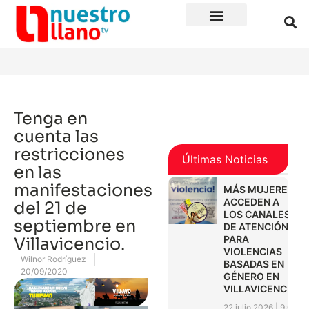
Tenga en
cuenta las
restricciones
Últimas Noticias
en las
manifestaciones
MÁS MUJERES
ACCEDEN A
del 21 de
LOS CANALES
septiembre en
DE ATENCIÓN
PARA
Villavicencio.
VIOLENCIAS
Wilnor Rodríguez
BASADAS EN
20/09/2020
GÉNERO EN
VILLAVICENCIO
22 julio 2026
9:01