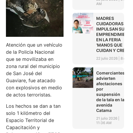
AM
MADRES
CUIDADORAS
IMPULSAN SUS
EMPRENDIMIENT
EN LA FERIA
Atención que un vehículo
‘MANOS QUE
CUIDAN Y CREAN’
de la Policía Nacional
que se movilizaba en
22 julio 2026
8:45 A
zona rural del municipio
de San José del
Comerciantes
advierten
Guaviare, fue atacado
afectaciones
con explosivos en medio
por
de actos terroristas.
suspensión
de la tala en la
avenida
Los hechos se dan a tan
Catama
solo 1 kilómetro del
21 julio 2026
Espacio Territorial de
11:36 AM
Capacitación y