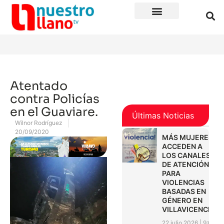
Atentado
contra Policías
en el Guaviare.
Últimas Noticias
Wilnor Rodríguez
20/09/2020
MÁS MUJERES
ACCEDEN A
LOS CANALES
DE ATENCIÓN
PARA
VIOLENCIAS
BASADAS EN
GÉNERO EN
VILLAVICENCIO
22 julio 2026
9:01