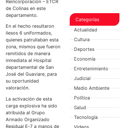
Reincorporación – ETCR
de Colinas en este
departamento.
Categorías
En el hecho resultaron
Actualidad
ilesos 6 uniformados,
Cultura
quienes patrullaban esta
zona, mismos que fueron
Deportes
remitidos de manera
Economía
inmediata al Hospital
departamental de San
Entretenimiento
José del Guaviare, para
Judicial
su oportunidad
valoración.
Medio Ambiente
Política
La activación de esta
carga explosiva ha sido
Salud
atribuida al Grupo
Tecnología
Armado Organizado
Residual E-7 a manos de
Videos