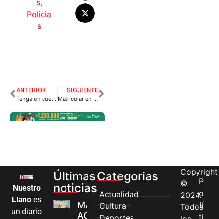
s
,
Policia
s
ANTERIOR
SIGUIENTE
Tenga en cuenta las restricciones en las manifestaciones del 21 de septiembre en Villavicencio.
Matricular en el Meta si vale la pena.
Copyright
Últimas
Categorias
P
©
noticias
Nuestro
o
Actualidad
2024.
Llano
es
MÁS MUJERES
lí
Cultura
Todos
un diario
ACCEDEN A
ti
Deportes
los