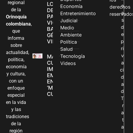
regional
LOS CANALES
c
Economía
derechos
de la
DE ATENCIÓN
a
Entretenimiento
reservado
PARA
Orinoquía
s
Judicial
VIOLENCIAS
colombiana
,
d
Medio
BASADAS EN
que
e
Ambiente
GÉNERO EN
informa
VILLAVICENCIO
p
Política
sobre
ri
Salud
actualidad,
v
Tecnología
MADRES
política,
CUIDADORAS
a
Videos
economía
IMPULSAN SUS
ci
y cultura,
EMPRENDIMIENTOS
d
con un
EN LA FERIA
a
‘MANOS QUE
enfoque
d
CUIDAN Y CREAN’
especial
T
en la vida
r
y las
a
tradiciones
t
de la
a
región