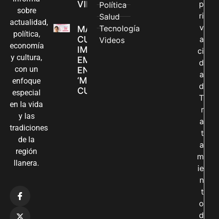
VILLAVICENCIO
p
Política
sobre
ri
Salud
actualidad,
v
Tecnología
MADRES
política,
CUIDADORAS
a
Videos
economía
IMPULSAN SUS
ci
y cultura,
EMPRENDIMIENTOS
d
con un
EN LA FERIA
a
‘MANOS QUE
enfoque
d
CUIDAN Y CREAN’
especial
T
en la vida
r
y las
a
tradiciones
t
de la
a
región
m
llanera.
ie
n
t
o
d