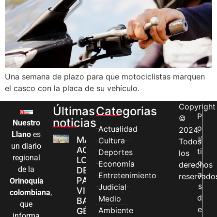
Una semana de plazo para que motociclistas marquen
el casco con la placa de su vehículo.
Copyright
Últimas
Categorias
P
©
noticias
Nuestro
o
Actualidad
2024.
Llano
es
MÁS MUJERES
lí
Cultura
Todos
un diario
ACCEDEN A
ti
Deportes
los
regional
LOS CANALES
c
Economía
derechos
de la
DE ATENCIÓN
a
Entretenimiento
reservado
PARA
Orinoquía
s
Judicial
VIOLENCIAS
colombiana
,
d
Medio
BASADAS EN
que
e
Ambiente
GÉNERO EN
informa