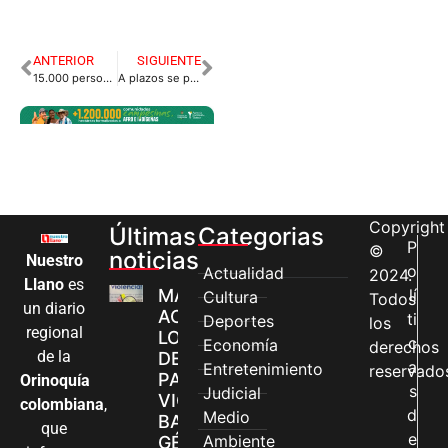
ANTERIOR
SIGUIENTE
15.000 personas en el Meta no han cobrado el ingreso solidario
A plazos se pagará servicio de gas y energía
Copyright
Últimas
Categorias
P
©
noticias
Nuestro
o
Actualidad
2024.
Llano
es
MÁS MUJERES
lí
Cultura
Todos
un diario
ACCEDEN A
ti
Deportes
los
regional
LOS CANALES
c
Economía
derechos
de la
DE ATENCIÓN
a
Entretenimiento
reservado
PARA
Orinoquía
s
Judicial
VIOLENCIAS
colombiana
,
d
Medio
BASADAS EN
que
e
Ambiente
GÉNERO EN