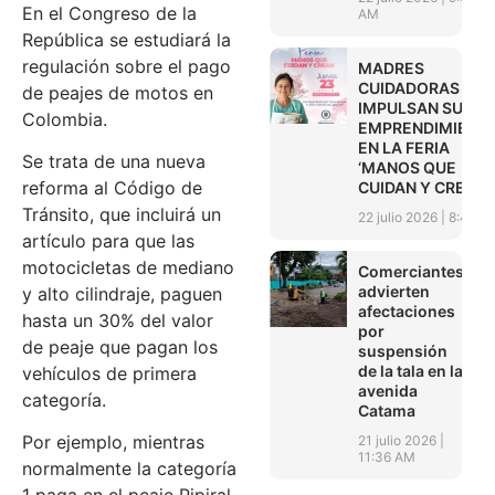
En el Congreso de la
AM
República se estudiará la
regulación sobre el pago
MADRES
CUIDADORAS
de peajes de motos en
IMPULSAN SUS
Colombia.
EMPRENDIMIENT
EN LA FERIA
Se trata de una nueva
‘MANOS QUE
reforma al Código de
CUIDAN Y CREAN’
Tránsito, que incluirá un
22 julio 2026
8:45 A
artículo para que las
motocicletas de mediano
Comerciantes
advierten
y alto cilindraje, paguen
afectaciones
hasta un 30% del valor
por
de peaje que pagan los
suspensión
de la tala en la
vehículos de primera
avenida
categoría.
Catama
Por ejemplo, mientras
21 julio 2026
11:36 AM
normalmente la categoría