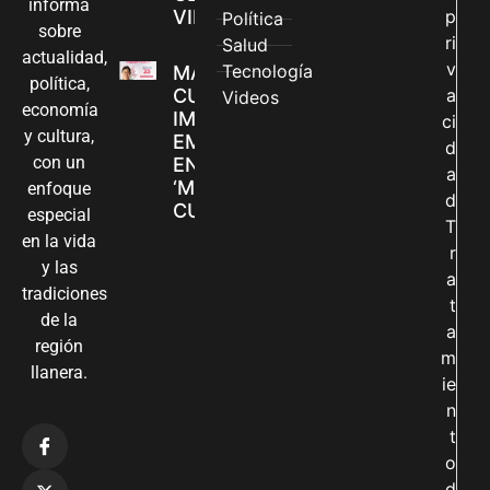
informa
VILLAVICENCIO
p
Política
sobre
ri
Salud
actualidad,
v
Tecnología
MADRES
política,
CUIDADORAS
a
Videos
economía
IMPULSAN SUS
ci
y cultura,
EMPRENDIMIENTOS
d
con un
EN LA FERIA
a
‘MANOS QUE
enfoque
d
CUIDAN Y CREAN’
especial
T
en la vida
r
y las
a
tradiciones
t
de la
a
región
m
llanera.
ie
n
t
o
d