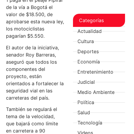
1 paga en el peaje Pipiral
de la vía a Bogotá el
valor de $18.500, de
Categorías
aprobarse esta nueva ley,
los motociclistas
Actualidad
pagarían $5.550.
Cultura
El autor de la iniciativa,
Deportes
senador Roy Barreras,
Economía
aseguró que todos los
componentes del
Entretenimiento
proyecto, están
Judicial
orientados a fortalecer la
seguridad vial en las
Medio Ambiente
carreteras del país.
Política
También se regulará el
Salud
tema de la velocidad,
Tecnología
que bajará como límite
en carretera a 90
Videos