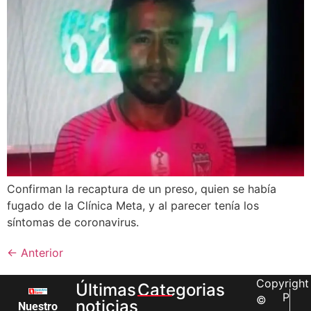
Confirman la recaptura de un preso, quien se había
fugado de la Clínica Meta, y al parecer tenía los
síntomas de coronavirus.
←
Anterior
Copyright
Últimas
Categorias
P
©
noticias
Nuestro