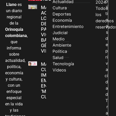
o
Actualidad
2024.
Llano
es
MÁS MUJERES
lí
Cultura
Todos
un diario
ACCEDEN A
ti
Deportes
los
regional
LOS CANALES
c
Economía
derechos
de la
DE ATENCIÓN
a
Entretenimiento
reservado
PARA
Orinoquía
s
Judicial
VIOLENCIAS
colombiana
,
d
Medio
BASADAS EN
que
e
Ambiente
GÉNERO EN
informa
VILLAVICENCIO
p
Política
sobre
ri
Salud
actualidad,
v
Tecnología
MADRES
política,
CUIDADORAS
a
Videos
economía
IMPULSAN SUS
ci
y cultura,
EMPRENDIMIENTOS
d
con un
EN LA FERIA
a
‘MANOS QUE
enfoque
d
CUIDAN Y CREAN’
especial
T
en la vida
r
y las
a