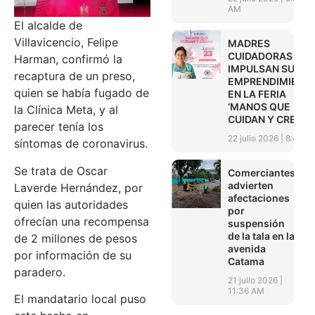
AM
El alcalde de
Villavicencio, Felipe
MADRES
CUIDADORAS
Harman, confirmó la
IMPULSAN SUS
recaptura de un preso,
EMPRENDIMIENT
quien se había fugado de
EN LA FERIA
‘MANOS QUE
la Clínica Meta, y al
CUIDAN Y CREAN’
parecer tenía los
22 julio 2026
8:45 A
síntomas de coronavirus.
Se trata de Oscar
Comerciantes
advierten
Laverde Hernández, por
afectaciones
quien las autoridades
por
ofrecían una recompensa
suspensión
de la tala en la
de 2 millones de pesos
avenida
por información de su
Catama
paradero.
21 julio 2026
11:36 AM
El mandatario local puso