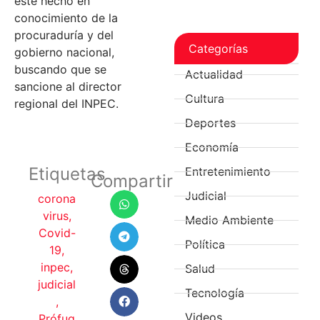
este hecho en
conocimiento de la
procuraduría y del
Categorías
gobierno nacional,
buscando que se
Actualidad
sancione al director
Cultura
regional del INPEC.
Deportes
Economía
Etiquetas
Entretenimiento
Compartir
Judicial
corona
virus
,
Medio Ambiente
Covid-
Política
19
,
inpec
,
Salud
judicial
Tecnología
,
Videos
Prófug