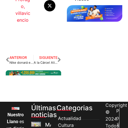
o
,
villavic
encio
ANTERIOR
SIGUIENTE
Nike donará estos tenis al personal médico de primera línea
A la Cárcel Alias «Pesadilla», Cabecilla del ELN en Arauca
Copyright
Últimas
Categorias
P
©
noticias
Nuestro
o
Actualidad
2024.
Llano
es
MÁS MUJERES
lí
Cultura
Todos