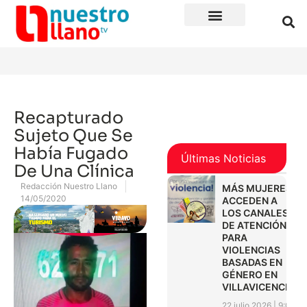
Recapturado
Sujeto Que Se
Había Fugado
Últimas Noticias
De Una Clínica
Redacción Nuestro Llano
MÁS MUJERES
14/05/2020
ACCEDEN A
LOS CANALES
DE ATENCIÓN
PARA
VIOLENCIAS
BASADAS EN
GÉNERO EN
VILLAVICENCIO
22 julio 2026
9:01