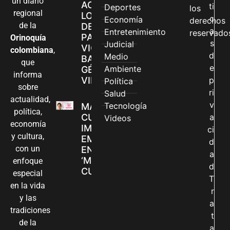
un diario
ACCEDEN A
ti
Deportes
los
regional
LOS CANALES
c
Economía
derechos
de la
DE ATENCIÓN
a
Entretenimiento
reservado
PARA
Orinoquía
s
Judicial
VIOLENCIAS
colombiana
,
d
Medio
BASADAS EN
que
e
Ambiente
GÉNERO EN
informa
VILLAVICENCIO
p
Política
sobre
ri
Salud
actualidad,
v
Tecnología
MADRES
política,
CUIDADORAS
a
Videos
economía
IMPULSAN SUS
ci
y cultura,
EMPRENDIMIENTOS
d
con un
EN LA FERIA
a
‘MANOS QUE
enfoque
d
CUIDAN Y CREAN’
especial
T
en la vida
r
y las
a
tradiciones
t
de la
a