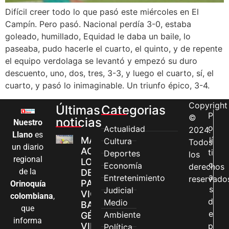
Difícil creer todo lo que pasó este miércoles en El
Campín. Pero pasó. Nacional perdía 3-0, estaba
goleado, humillado, Equidad le daba un baile, lo
paseaba, pudo hacerle el cuarto, el quinto, y de repente
el equipo verdolaga se levantó y empezó su duro
descuento, uno, dos, tres, 3-3, y luego el cuarto, sí, el
cuarto, y pasó lo inimaginable. Un triunfo épico, 3-4.
Copyright
Últimas
Categorias
P
©
noticias
Nuestro
o
Actualidad
2024.
Llano
es
MÁS MUJERES
lí
Cultura
Todos
un diario
ACCEDEN A
ti
Deportes
los
regional
LOS CANALES
c
Economía
derechos
de la
DE ATENCIÓN
a
Entretenimiento
reservado
PARA
Orinoquía
s
Judicial
VIOLENCIAS
colombiana
,
d
Medio
BASADAS EN
que
e
Ambiente
GÉNERO EN
informa
VILLAVICENCIO
p
Política