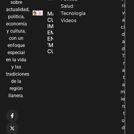
sobre
ri
Salud
actualidad,
v
Tecnología
MADRES
política,
CUIDADORAS
a
Videos
economía
IMPULSAN SUS
ci
y cultura,
EMPRENDIMIENTOS
d
con un
EN LA FERIA
a
‘MANOS QUE
enfoque
d
CUIDAN Y CREAN’
especial
T
en la vida
r
y las
a
tradiciones
t
de la
a
región
m
llanera.
ie
n
t
o
d