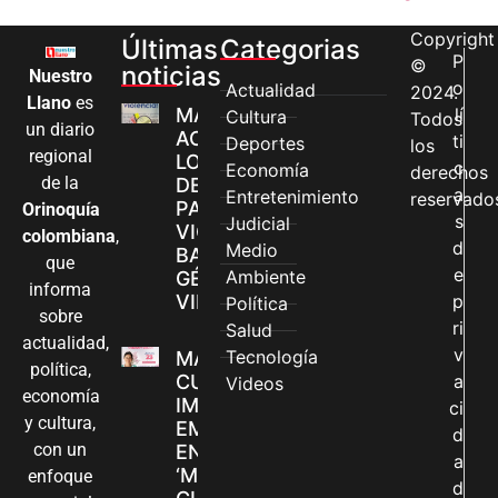
Copyright
Últimas
Categorias
P
©
noticias
Nuestro
o
Actualidad
2024.
Llano
es
MÁS MUJERES
lí
Cultura
Todos
un diario
ACCEDEN A
ti
Deportes
los
regional
LOS CANALES
c
Economía
derechos
de la
DE ATENCIÓN
a
Entretenimiento
reservado
PARA
Orinoquía
s
Judicial
VIOLENCIAS
colombiana
,
d
Medio
BASADAS EN
que
e
Ambiente
GÉNERO EN
informa
VILLAVICENCIO
p
Política
sobre
ri
Salud
actualidad,
v
Tecnología
MADRES
política,
CUIDADORAS
a
Videos
economía
IMPULSAN SUS
ci
y cultura,
EMPRENDIMIENTOS
d
con un
EN LA FERIA
a
‘MANOS QUE
enfoque
d