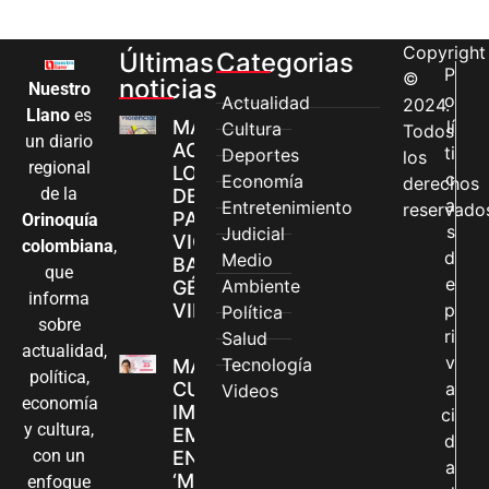
Copyright
Últimas
Categorias
P
©
noticias
Nuestro
o
Actualidad
2024.
Llano
es
MÁS MUJERES
lí
Cultura
Todos
un diario
ACCEDEN A
ti
Deportes
los
regional
LOS CANALES
c
Economía
derechos
de la
DE ATENCIÓN
a
Entretenimiento
reservado
PARA
Orinoquía
s
Judicial
VIOLENCIAS
colombiana
,
d
Medio
BASADAS EN
que
e
Ambiente
GÉNERO EN
informa
VILLAVICENCIO
p
Política
sobre
ri
Salud
actualidad,
v
Tecnología
MADRES
política,
CUIDADORAS
a
Videos
economía
IMPULSAN SUS
ci
y cultura,
EMPRENDIMIENTOS
d
con un
EN LA FERIA
a
‘MANOS QUE
enfoque