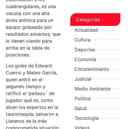
cuadrangulares, es una
vacuna con una alta
Categorías
dosis anímica para un
equipo golpeado por
Actualidad
resultados adversos, que
Cultura
lo tienen viendo para
arriba en la tabla de
Deportes
posiciones.
Economía
Los goles de Edward
Entretenimiento
Cuernú y Mateo García,
Judicial
quien entró en el
segundo tiempo y
Medio Ambiente
ratificó el ‘pedazo´ de
Política
jugador qué es, como
dicen los expertos en la
Salud
tauromaquia; salvaron a
Tecnología
Llaneros de la más
comprometida situación
Videos