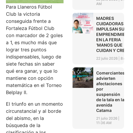
AM
Para Llaneros Fútbol
Club la victoria
MADRES
conseguida frente a
CUIDADORAS
Fortaleza Fútbol Club
IMPULSAN SUS
EMPRENDIMIENT
con marcador de 2 goles
EN LA FERIA
a 1, es mucho más que
‘MANOS QUE
lograr tres puntos
CUIDAN Y CREAN’
indispensables, luego de
22 julio 2026
8:45 A
siete fechas sin saber
qué era ganar, y que lo
Comerciantes
mantiene con opción
advierten
afectaciones
matemática en el Torneo
por
Belplay II.
suspensión
de la tala en la
El triunfo en un momento
avenida
Catama
circunstancial y al borde
del abismo, en la
21 julio 2026
11:36 AM
búsqueda de la
clasificación a los