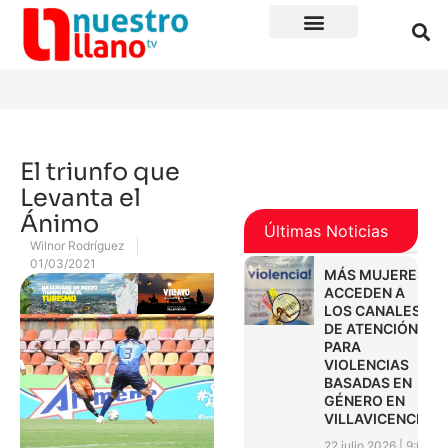
El triunfo que
Levanta el
Ánimo
Últimas Noticias
Wilnor Rodríguez
01/03/2021
MÁS MUJERES
ACCEDEN A
LOS CANALES
DE ATENCIÓN
PARA
VIOLENCIAS
BASADAS EN
GÉNERO EN
VILLAVICENCIO
22 julio 2026
9:01