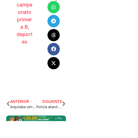
campe
onato
primer
a B
,
deport
es
ANTERIOR
SIGUIENTE
Alquilaba vehículos, no los devolvía y después los vendía.
Policía allanó vivienda en San Martín, capturó a cinco persona y esto se encontró.