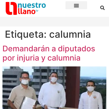
Etiqueta:
calumnia
Demandarán a diputados
por injuria y calumnia