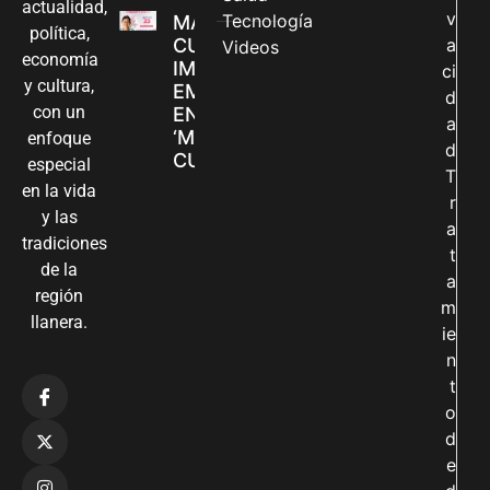
actualidad,
v
Tecnología
MADRES
política,
CUIDADORAS
a
Videos
economía
IMPULSAN SUS
ci
y cultura,
EMPRENDIMIENTOS
d
con un
EN LA FERIA
a
‘MANOS QUE
enfoque
d
CUIDAN Y CREAN’
especial
T
en la vida
r
y las
a
tradiciones
t
de la
a
región
m
llanera.
ie
n
t
o
d
e