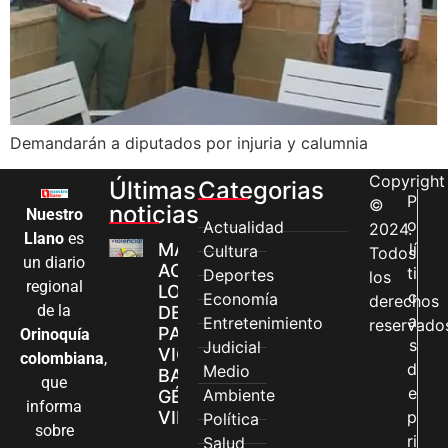
Demandarán a diputados por injuria y calumnia
Copyright
Últimas
Categorias
P
©
noticias
Nuestro
o
Actualidad
2024.
Llano
es
MÁS MUJERES
lí
Cultura
Todos
un diario
ACCEDEN A
ti
Deportes
los
regional
LOS CANALES
c
Economía
derechos
de la
DE ATENCIÓN
a
Entretenimiento
reservado
PARA
Orinoquía
s
Judicial
VIOLENCIAS
colombiana
,
d
Medio
BASADAS EN
que
e
Ambiente
GÉNERO EN
informa
VILLAVICENCIO
p
Política
sobre
ri
Salud