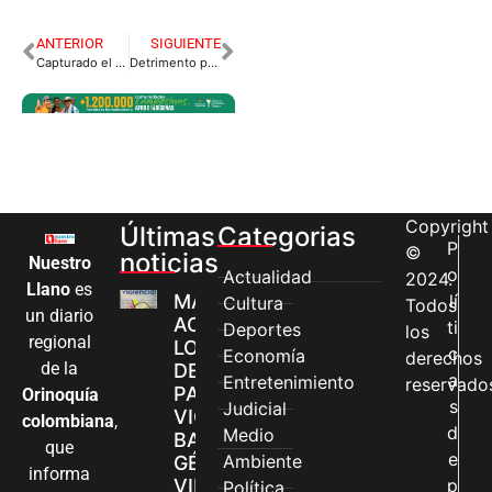
ANTERIOR
SIGUIENTE
Capturado el cabecilla al mando de las finanzas del GAO-r.
Detrimento por 402 millones en pagos ilegales a funcionarios de Villavicencio
Copyright
Últimas
Categorias
P
©
noticias
Nuestro
o
Actualidad
2024.
Llano
es
MÁS MUJERES
lí
Cultura
Todos
un diario
ACCEDEN A
ti
Deportes
los
regional
LOS CANALES
c
Economía
derechos
de la
DE ATENCIÓN
a
Entretenimiento
reservado
PARA
Orinoquía
s
Judicial
VIOLENCIAS
colombiana
,
d
Medio
BASADAS EN
que
e
Ambiente
GÉNERO EN
informa
VILLAVICENCIO
p
Política