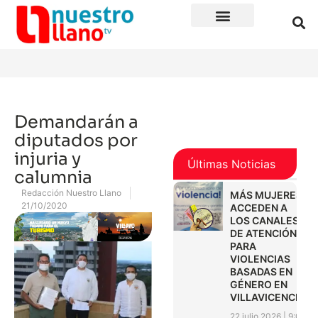
Demandarán a
diputados por
injuria y
Últimas Noticias
calumnia
Redacción Nuestro Llano
MÁS MUJERES
21/10/2020
ACCEDEN A
LOS CANALES
DE ATENCIÓN
PARA
VIOLENCIAS
BASADAS EN
GÉNERO EN
VILLAVICENCIO
22 julio 2026
9:01