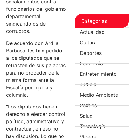
señalamientos contra
funcionarios del gobierno
departamental,
Categorías
sindicándolos de
corruptos.
Actualidad
Cultura
De acuerdo con Ardila
Barbosa, les han pedido
Deportes
a los diputados que se
Economía
retracten de sus palabras
para no proceder de la
Entretenimiento
misma forma ante la
Judicial
Fiscalía por injuria y
calumnia.
Medio Ambiente
Política
“Los diputados tienen
derecho a ejercer control
Salud
político, administrativo y
Tecnología
contractual, en eso no
hay discusión. Lo que no
Videos