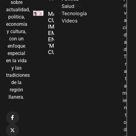
sobre
ri
Salud
actualidad,
v
Tecnología
MADRES
política,
CUIDADORAS
a
Videos
economía
IMPULSAN SUS
ci
y cultura,
EMPRENDIMIENTOS
d
con un
EN LA FERIA
a
‘MANOS QUE
enfoque
d
CUIDAN Y CREAN’
especial
T
en la vida
r
y las
a
tradiciones
t
de la
a
región
m
llanera.
ie
n
t
o
d