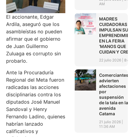
AM
El accionante, Edgar
MADRES
Ardila, aseguró que los
CUIDADORAS
IMPULSAN SUS
asambleístas no pueden
EMPRENDIMIENT
afirmar que el gobierno
EN LA FERIA
de Juan Guillermo
‘MANOS QUE
CUIDAN Y CREAN’
Zuluaga es corrupto sin
22 julio 2026
8:45 A
probarlo.
Ante la Procuraduría
Comerciantes
Regional del Meta fueron
advierten
afectaciones
radicadas las acciones
por
disciplinarias contra los
suspensión
diputados José Manuel
de la tala en la
avenida
Sandoval y Henry
Catama
Fernando Ladino, quienes
21 julio 2026
habrían lanzado
11:36 AM
calificativos y