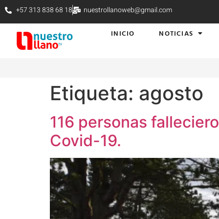
+57 313 838 68 18
nuestrollanoweb@gmail.com
INICIO
NOTICIAS
Etiqueta:
agosto
116 personas fallecier
Covid-19.