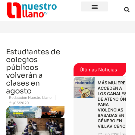
Estudiantes de
colegios
públicos
Últimas Noticias
volverán a
clases en
MÁS MUJERES
ACCEDEN A
agosto
LOS CANALES
Redacción Nuestro Llano
DE ATENCIÓN
21/05/2020
PARA
VIOLENCIAS
BASADAS EN
GÉNERO EN
VILLAVICENCIO
22 julio 2026
9:01