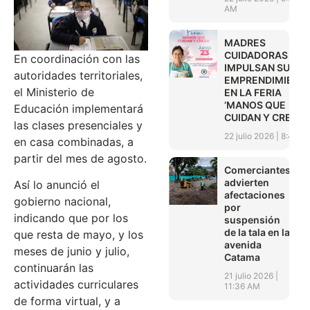
AM
MADRES
CUIDADORAS
En coordinación con las
IMPULSAN SUS
autoridades territoriales,
EMPRENDIMIENT
el Ministerio de
EN LA FERIA
‘MANOS QUE
Educación implementará
CUIDAN Y CREAN’
las clases presenciales y
22 julio 2026
8:45 A
en casa combinadas, a
partir del mes de agosto.
Comerciantes
advierten
Así lo anunció el
afectaciones
gobierno nacional,
por
indicando que por los
suspensión
de la tala en la
que resta de mayo, y los
avenida
meses de junio y julio,
Catama
continuarán las
21 julio 2026
actividades curriculares
11:36 AM
de forma virtual, y a