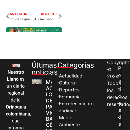
ANTERIOR
SIGUIENTE
Indígena que mató a un comerciante fue enviado a la cárcel
A 7 mil llegó número de comparendos por incumplir cuarentena en el Meta
Copyright
Últimas
Categorias
P
©
noticias
Nuestro
o
Actualidad
2024.
Llano
es
MÁS MUJERES
lí
Cultura
Todos
un diario
ACCEDEN A
ti
Deportes
los
regional
LOS CANALES
c
Economía
derechos
de la
DE ATENCIÓN
a
Entretenimiento
reservado
PARA
Orinoquía
s
Judicial
VIOLENCIAS
colombiana
,
d
Medio
BASADAS EN
que
e
Ambiente
GÉNERO EN
informa