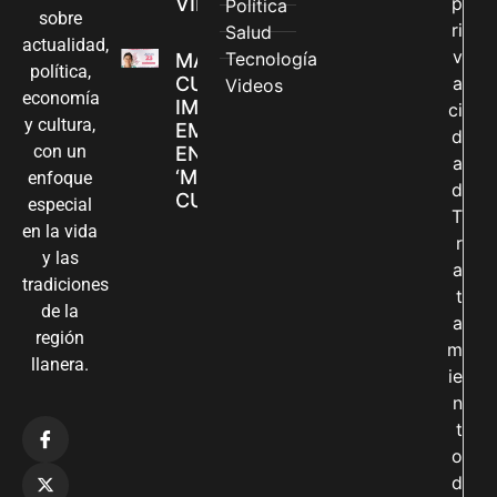
VILLAVICENCIO
p
Política
sobre
ri
Salud
actualidad,
v
Tecnología
MADRES
política,
CUIDADORAS
a
Videos
economía
IMPULSAN SUS
ci
y cultura,
EMPRENDIMIENTOS
d
con un
EN LA FERIA
a
‘MANOS QUE
enfoque
d
CUIDAN Y CREAN’
especial
T
en la vida
r
y las
a
tradiciones
t
de la
a
región
m
llanera.
ie
n
t
o
d