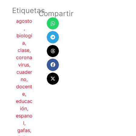
Etiquetas
Compartir
agosto
,
biologí
a
,
clase
,
corona
virus
,
cuader
no
,
docent
e
,
educac
ión
,
espano
l
,
gafas
,