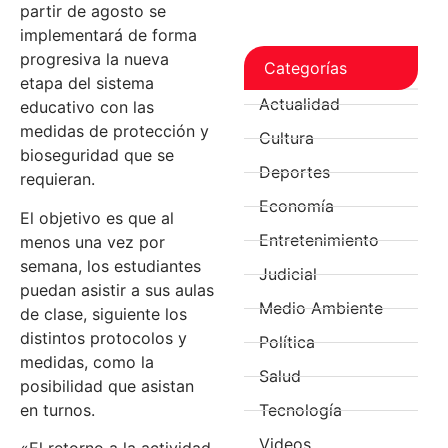
partir de agosto se
implementará de forma
progresiva la nueva
Categorías
etapa del sistema
Actualidad
educativo con las
medidas de protección y
Cultura
bioseguridad que se
Deportes
requieran.
Economía
El objetivo es que al
Entretenimiento
menos una vez por
semana, los estudiantes
Judicial
puedan asistir a sus aulas
Medio Ambiente
de clase, siguiente los
distintos protocolos y
Política
medidas, como la
Salud
posibilidad que asistan
en turnos.
Tecnología
Videos