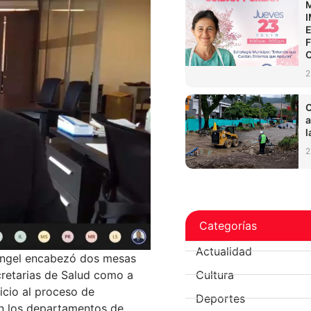
2
C
a
l
2
Categorías
Actualidad
 Ángel encabezó dos mesas
Cultura
cretarias de Salud como a
nicio al proceso de
Deportes
n los departamentos de