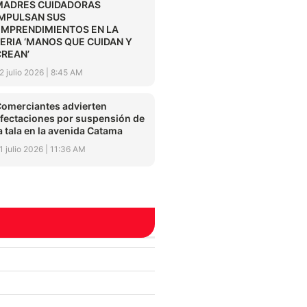
MADRES CUIDADORAS
IMPULSAN SUS
EMPRENDIMIENTOS EN LA
FERIA ‘MANOS QUE CUIDAN Y
CREAN’
2 julio 2026
8:45 AM
omerciantes advierten
fectaciones por suspensión de
a tala en la avenida Catama
1 julio 2026
11:36 AM