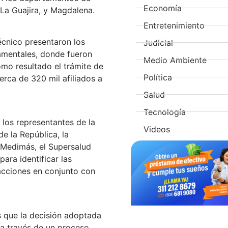
Economía
 La Guajira, y Magdalena.
Entretenimiento
écnico presentaron los
Judicial
tamentales, donde fueron
Medio Ambiente
mo resultado el trámite de
Política
erca de 320 mil afiliados a
Salud
Tecnología
 los representantes de la
Videos
e la República, la
y Medimás, el Supersalud
para identificar las
e acciones en conjunto con
que la decisión adoptada
 a través de un proceso