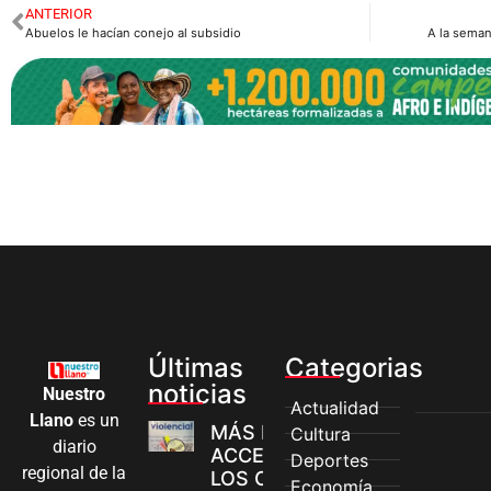
ANTERIOR
Abuelos le hacían conejo al subsidio
A la seman
Últimas
Categorias
noticias
Nuestro
Actualidad
Llano
es un
MÁS MUJERES
Cultura
diario
ACCEDEN A
Deportes
regional de la
LOS CANALES
Economía