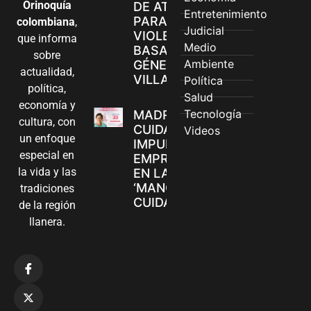
Orinoquía
DE ATENCIÓN
Entretenimiento
PARA
colombiana
,
Judicial
VIOLENCIAS
que informa
Medio
BASADAS EN
sobre
Ambiente
GÉNERO EN
actualidad,
VILLAVICENCIO
Política
política,
Salud
economía y
Tecnología
MADRES
cultura, con
CUIDADORAS
Videos
un enfoque
IMPULSAN SUS
especial en
EMPRENDIMIENTOS
la vida y las
EN LA FERIA
‘MANOS QUE
tradiciones
CUIDAN Y CREAN’
de la región
llanera.