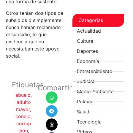
una forma de sustento.
Otros tenían dos tipos de
Categorías
subsidios o simplemente
nunca habían reclamado
Actualidad
el subsidio, lo que
Cultura
evidencia que no
necesitaban este apoyo
Deportes
social.
Economía
Entretenimiento
Judicial
Etiquetas
Compartir
Medio Ambiente
abuelo
,
Política
adulto
mayor
,
Salud
conejo
,
Tecnología
corrup
ción
,
Videos