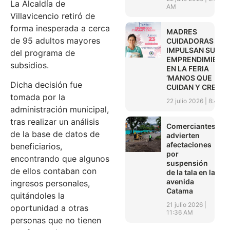
La Alcaldía de
AM
Villavicencio retiró de
forma inesperada a cerca
MADRES
de 95 adultos mayores
CUIDADORAS
IMPULSAN SUS
del programa de
EMPRENDIMIENT
subsidios.
EN LA FERIA
‘MANOS QUE
Dicha decisión fue
CUIDAN Y CREAN’
tomada por la
22 julio 2026
8:45 A
administración municipal,
tras realizar un análisis
Comerciantes
de la base de datos de
advierten
afectaciones
beneficiarios,
por
encontrando que algunos
suspensión
de ellos contaban con
de la tala en la
avenida
ingresos personales,
Catama
quitándoles la
21 julio 2026
oportunidad a otras
11:36 AM
personas que no tienen