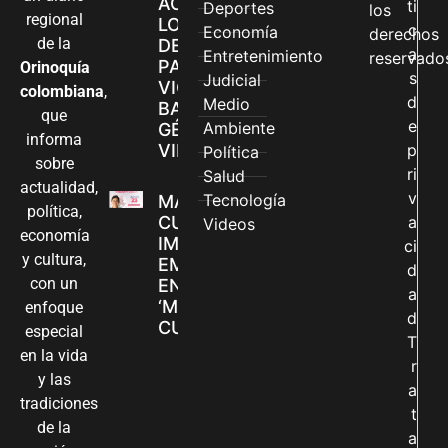
ACCEDEN A
ti
Deportes
los
regional
LOS CANALES
c
Economía
derechos
de la
DE ATENCIÓN
a
Entretenimiento
reservado
PARA
Orinoquía
s
Judicial
VIOLENCIAS
colombiana
,
d
Medio
BASADAS EN
que
e
Ambiente
GÉNERO EN
informa
VILLAVICENCIO
p
Política
sobre
ri
Salud
actualidad,
v
Tecnología
MADRES
política,
CUIDADORAS
a
Videos
economía
IMPULSAN SUS
ci
y cultura,
EMPRENDIMIENTOS
d
con un
EN LA FERIA
a
‘MANOS QUE
enfoque
d
CUIDAN Y CREAN’
especial
T
en la vida
r
y las
a
tradiciones
t
de la
a