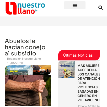
Abuelos le
hacían conejo
al subsidio
Últimas Noticias
Redacción Nuestro Llano
19/05/2020
MÁS MUJERES
ACCEDEN A
LOS CANALES
DE ATENCIÓN
PARA
VIOLENCIAS
BASADAS EN
GÉNERO EN
VILLAVICENCIO
22 julio 2026
9:01