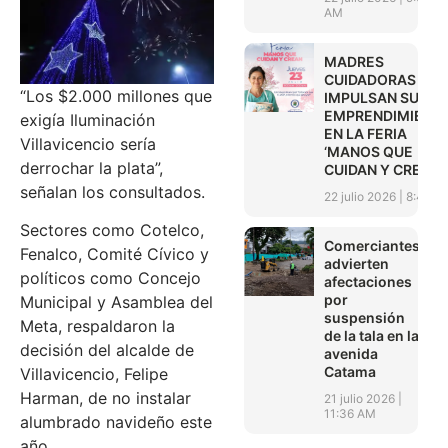
AM
MADRES
CUIDADORAS
“Los $2.000 millones que
IMPULSAN SUS
EMPRENDIMIENT
exigía Iluminación
EN LA FERIA
Villavicencio sería
‘MANOS QUE
derrochar la plata”,
CUIDAN Y CREAN’
señalan los consultados.
22 julio 2026
8:45 A
Sectores como Cotelco,
Comerciantes
Fenalco, Comité Cívico y
advierten
políticos como Concejo
afectaciones
por
Municipal y Asamblea del
suspensión
Meta, respaldaron la
de la tala en la
decisión del alcalde de
avenida
Catama
Villavicencio, Felipe
Harman, de no instalar
21 julio 2026
11:36 AM
alumbrado navideño este
año.