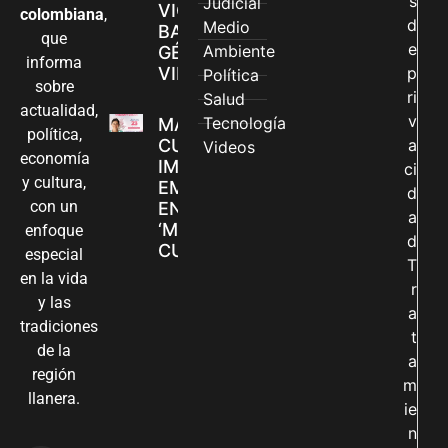
s
Judicial
VIOLENCIAS
colombiana
,
d
Medio
BASADAS EN
que
e
Ambiente
GÉNERO EN
informa
VILLAVICENCIO
p
Política
sobre
ri
Salud
actualidad,
v
Tecnología
MADRES
política,
CUIDADORAS
a
Videos
economía
IMPULSAN SUS
ci
y cultura,
EMPRENDIMIENTOS
d
con un
EN LA FERIA
a
‘MANOS QUE
enfoque
d
CUIDAN Y CREAN’
especial
T
en la vida
r
y las
a
tradiciones
t
de la
a
región
m
llanera.
ie
n