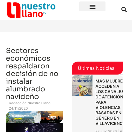
Sectores
económicos
respaldaron
Últimas Noticias
decisión de no
instalar
MÁS MUJERES
ACCEDEN A
alumbrado
LOS CANALES
navideño
DE ATENCIÓN
PARA
Redacción Nuestro Llano
VIOLENCIAS
24/11/2020
BASADAS EN
GÉNERO EN
VILLAVICENCIO
22 julio 2026
9:01