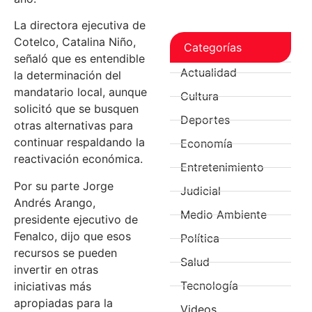
La directora ejecutiva de
Cotelco, Catalina Niño,
Categorías
señaló que es entendible
Actualidad
la determinación del
mandatario local, aunque
Cultura
solicitó que se busquen
Deportes
otras alternativas para
continuar respaldando la
Economía
reactivación económica.
Entretenimiento
Por su parte Jorge
Judicial
Andrés Arango,
Medio Ambiente
presidente ejecutivo de
Fenalco, dijo que esos
Política
recursos se pueden
Salud
invertir en otras
Tecnología
iniciativas más
apropiadas para la
Videos