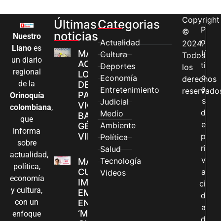
Copyright
Últimas
Categorias
P
©
noticias
Nuestro
o
Actualidad
2024.
Llano
es
MÁS MUJERES
lí
Cultura
Todos
un diario
ACCEDEN A
ti
Deportes
los
regional
LOS CANALES
c
Economía
derechos
de la
DE ATENCIÓN
a
Entretenimiento
reservado
PARA
Orinoquía
s
Judicial
VIOLENCIAS
colombiana
,
d
Medio
BASADAS EN
que
e
Ambiente
GÉNERO EN
informa
VILLAVICENCIO
p
Política
sobre
ri
Salud
actualidad,
v
Tecnología
MADRES
política,
CUIDADORAS
a
Videos
economía
IMPULSAN SUS
ci
y cultura,
EMPRENDIMIENTOS
d
con un
EN LA FERIA
a
‘MANOS QUE
enfoque
d