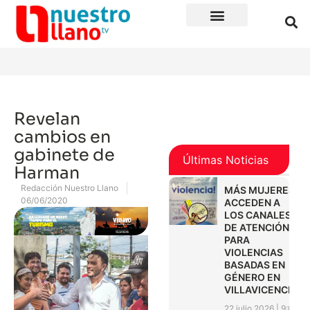
Revelan
cambios en
gabinete de
Últimas Noticias
Harman
Redacción Nuestro Llano
MÁS MUJERES
06/06/2020
ACCEDEN A
LOS CANALES
DE ATENCIÓN
PARA
VIOLENCIAS
BASADAS EN
GÉNERO EN
VILLAVICENCIO
22 julio 2026
9:01