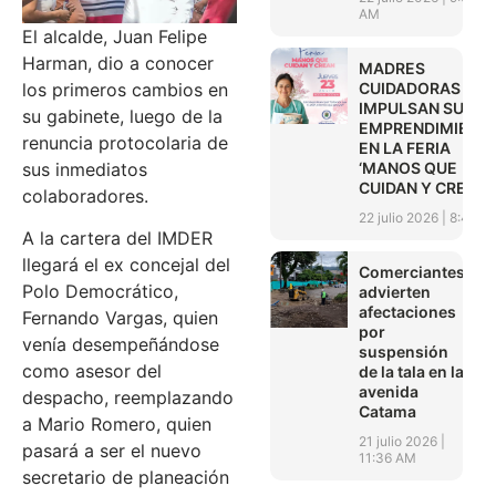
AM
El alcalde, Juan Felipe
Harman, dio a conocer
MADRES
los primeros cambios en
CUIDADORAS
IMPULSAN SUS
su gabinete, luego de la
EMPRENDIMIENT
renuncia protocolaria de
EN LA FERIA
sus inmediatos
‘MANOS QUE
CUIDAN Y CREAN’
colaboradores.
22 julio 2026
8:45 A
A la cartera del IMDER
llegará el ex concejal del
Comerciantes
Polo Democrático,
advierten
afectaciones
Fernando Vargas, quien
por
venía desempeñándose
suspensión
como asesor del
de la tala en la
avenida
despacho, reemplazando
Catama
a Mario Romero, quien
21 julio 2026
pasará a ser el nuevo
11:36 AM
secretario de planeación