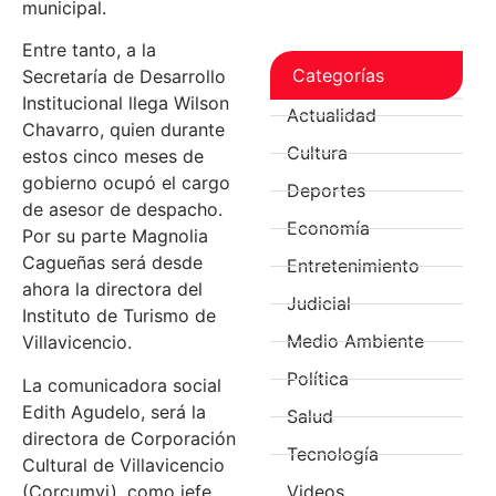
municipal.
Entre tanto, a la
Categorías
Secretaría de Desarrollo
Institucional llega Wilson
Actualidad
Chavarro, quien durante
Cultura
estos cinco meses de
gobierno ocupó el cargo
Deportes
de asesor de despacho.
Economía
Por su parte Magnolia
Cagueñas será desde
Entretenimiento
ahora la directora del
Judicial
Instituto de Turismo de
Medio Ambiente
Villavicencio.
Política
La comunicadora social
Edith Agudelo, será la
Salud
directora de Corporación
Tecnología
Cultural de Villavicencio
(Corcumvi), como jefe
Videos