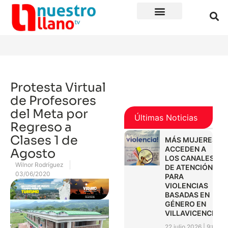
Protesta Virtual
de Profesores
del Meta por
Últimas Noticias
Regreso a
Clases 1 de
MÁS MUJERES
ACCEDEN A
Agosto
LOS CANALES
Wilnor Rodríguez
DE ATENCIÓN
03/06/2020
PARA
VIOLENCIAS
BASADAS EN
GÉNERO EN
VILLAVICENCIO
22 julio 2026
9:01