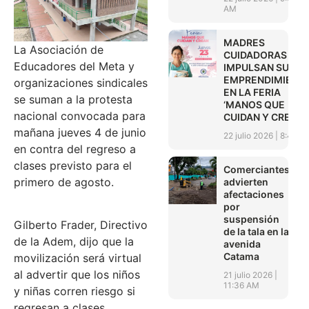
AM
MADRES
La Asociación de
CUIDADORAS
Educadores del Meta y
IMPULSAN SUS
EMPRENDIMIENT
organizaciones sindicales
EN LA FERIA
se suman a la protesta
‘MANOS QUE
nacional convocada para
CUIDAN Y CREAN’
mañana jueves 4 de junio
22 julio 2026
8:45 A
en contra del regreso a
clases previsto para el
Comerciantes
primero de agosto.
advierten
afectaciones
por
suspensión
Gilberto Frader, Directivo
de la tala en la
de la Adem, dijo que la
avenida
Catama
movilización será virtual
al advertir que los niños
21 julio 2026
11:36 AM
y niñas corren riesgo si
regresan a clases