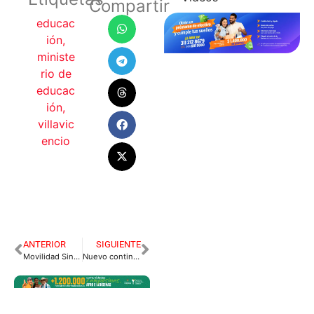
Compartir
educac
ión
,
ministe
rio de
educac
ión
,
villavic
encio
ANTERIOR
SIGUIENTE
Movilidad Sin Restricciones hoy en el día Mundial de la Bicicleta en Villavicencio
Nuevo contingente de 824 soldados para los Llanos