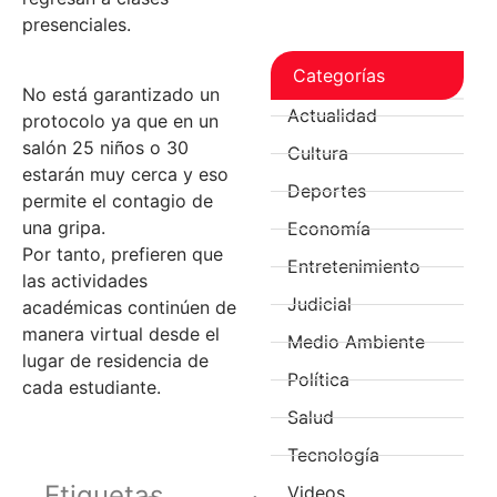
presenciales.
Categorías
No está garantizado un
Actualidad
protocolo ya que en un
salón 25 niños o 30
Cultura
estarán muy cerca y eso
Deportes
permite el contagio de
una gripa.
Economía
Por tanto, prefieren que
Entretenimiento
las actividades
Judicial
académicas continúen de
manera virtual desde el
Medio Ambiente
lugar de residencia de
Política
cada estudiante.
Salud
Tecnología
Etiquetas
Videos