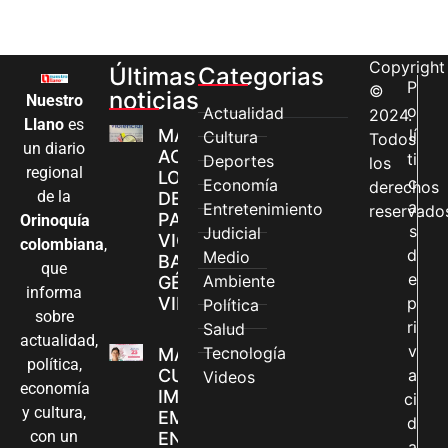
Copyright
Últimas
Categorias
P
©
noticias
Nuestro
o
Actualidad
2024.
Llano
es
MÁS MUJERES
lí
Cultura
Todos
un diario
ACCEDEN A
ti
Deportes
los
regional
LOS CANALES
c
Economía
derechos
de la
DE ATENCIÓN
a
Entretenimiento
reservado
PARA
Orinoquía
s
Judicial
VIOLENCIAS
colombiana
,
d
Medio
BASADAS EN
que
e
Ambiente
GÉNERO EN
informa
VILLAVICENCIO
p
Política
sobre
ri
Salud
actualidad,
v
Tecnología
MADRES
política,
CUIDADORAS
a
Videos
economía
IMPULSAN SUS
ci
y cultura,
EMPRENDIMIENTOS
d
con un
EN LA FERIA
a