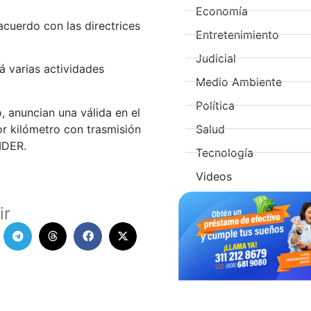
Economía
cuerdo con las directrices
Entretenimiento
Judicial
rá varias actividades
Medio Ambiente
Política
o, anuncian una válida en el
Salud
or kilómetro con trasmisión
MDER.
Tecnología
Videos
ir