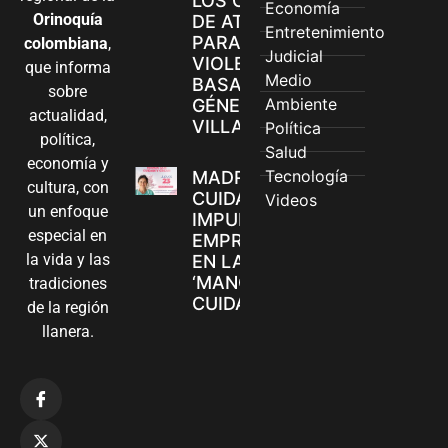
LOS CANALES
Economía
Orinoquía
DE ATENCIÓN
Entretenimiento
PARA
colombiana
,
Judicial
VIOLENCIAS
que informa
Medio
BASADAS EN
sobre
Ambiente
GÉNERO EN
actualidad,
VILLAVICENCIO
Política
política,
Salud
economía y
Tecnología
MADRES
cultura, con
CUIDADORAS
Videos
un enfoque
IMPULSAN SUS
especial en
EMPRENDIMIENTOS
la vida y las
EN LA FERIA
‘MANOS QUE
tradiciones
CUIDAN Y CREAN’
de la región
llanera.