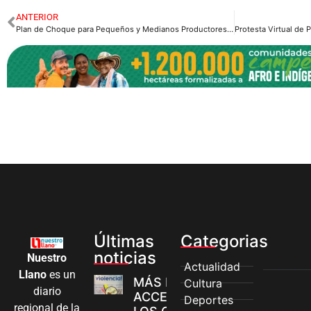
ANTERIOR
Plan de Choque para Pequeños y Medianos Productores Agrícolas
Últimas
Categorias
noticias
Nuestro
Actualidad
Llano
es un
MÁS MUJERES
Cultura
diario
ACCEDEN A
Deportes
regional de la