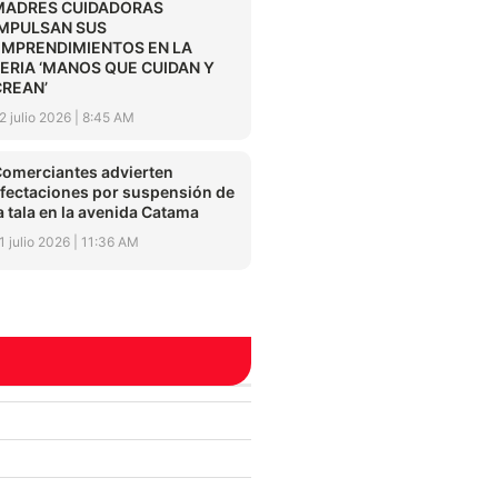
MADRES CUIDADORAS
IMPULSAN SUS
EMPRENDIMIENTOS EN LA
FERIA ‘MANOS QUE CUIDAN Y
CREAN’
2 julio 2026
8:45 AM
omerciantes advierten
fectaciones por suspensión de
a tala en la avenida Catama
1 julio 2026
11:36 AM