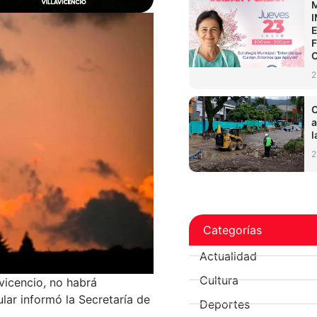
2
C
a
l
2
Categorías
Actualidad
Cultura
avicencio, no habrá
ular informó la Secretaría de
Deportes