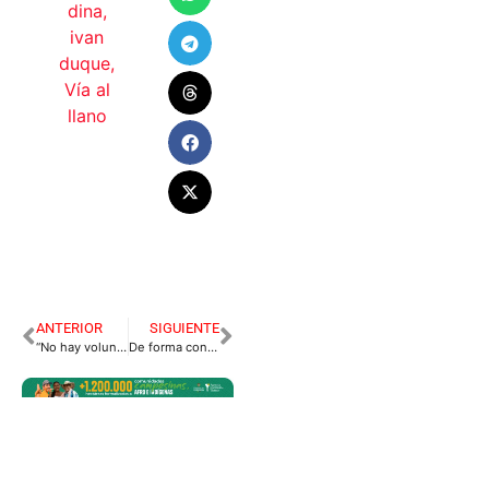
dina
,
ivan
duque
,
Vía al
llano
ANTERIOR
SIGUIENTE
“No hay voluntad de la administración”: conductores
De forma condicional se levantó paro de colectivas