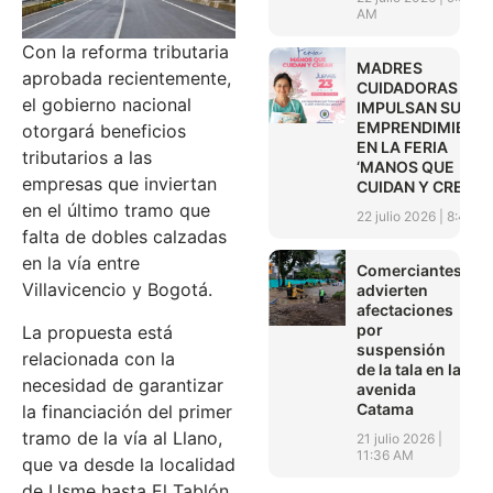
AM
Con la reforma tributaria
MADRES
aprobada recientemente,
CUIDADORAS
el gobierno nacional
IMPULSAN SUS
EMPRENDIMIENT
otorgará beneficios
EN LA FERIA
tributarios a las
‘MANOS QUE
empresas que inviertan
CUIDAN Y CREAN’
en el último tramo que
22 julio 2026
8:45 A
falta de dobles calzadas
en la vía entre
Comerciantes
Villavicencio y Bogotá.
advierten
afectaciones
por
La propuesta está
suspensión
relacionada con la
de la tala en la
necesidad de garantizar
avenida
Catama
la financiación del primer
tramo de la vía al Llano,
21 julio 2026
11:36 AM
que va desde la localidad
de Usme hasta El Tablón,