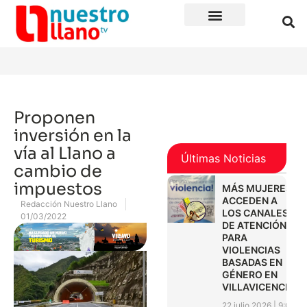
Proponen
inversión en la
vía al Llano a
Últimas Noticias
cambio de
impuestos
MÁS MUJERES
ACCEDEN A
Redacción Nuestro Llano
LOS CANALES
01/03/2022
DE ATENCIÓN
PARA
VIOLENCIAS
BASADAS EN
GÉNERO EN
VILLAVICENCIO
22 julio 2026
9:01