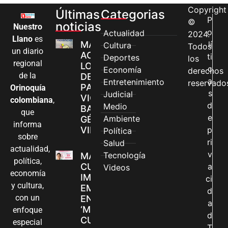
Copyright
Últimas
Categorias
P
©
noticias
Nuestro
o
Actualidad
2024.
Llano
es
MÁS MUJERES
lí
Cultura
Todos
un diario
ACCEDEN A
ti
Deportes
los
regional
LOS CANALES
c
Economía
derechos
de la
DE ATENCIÓN
a
Entretenimiento
reservado
PARA
Orinoquía
s
Judicial
VIOLENCIAS
colombiana
,
d
Medio
BASADAS EN
que
e
Ambiente
GÉNERO EN
informa
VILLAVICENCIO
p
Política
sobre
ri
Salud
actualidad,
v
Tecnología
MADRES
política,
CUIDADORAS
a
Videos
economía
IMPULSAN SUS
ci
y cultura,
EMPRENDIMIENTOS
d
con un
EN LA FERIA
a
‘MANOS QUE
enfoque
d
CUIDAN Y CREAN’
especial
T