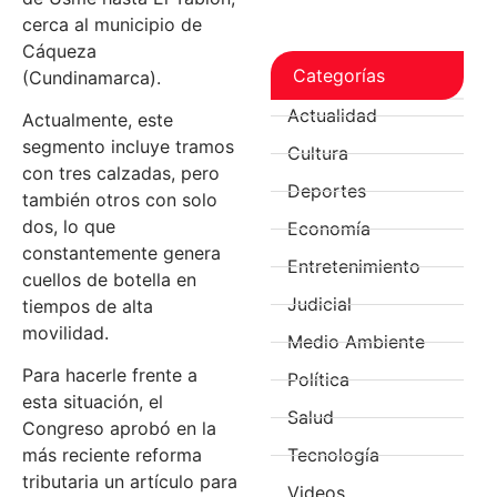
cerca al municipio de
Cáqueza
Categorías
(Cundinamarca).
Actualidad
Actualmente, este
segmento incluye tramos
Cultura
con tres calzadas, pero
Deportes
también otros con solo
dos, lo que
Economía
constantemente genera
Entretenimiento
cuellos de botella en
Judicial
tiempos de alta
movilidad.
Medio Ambiente
Para hacerle frente a
Política
esta situación, el
Salud
Congreso aprobó en la
Tecnología
más reciente reforma
tributaria un artículo para
Videos