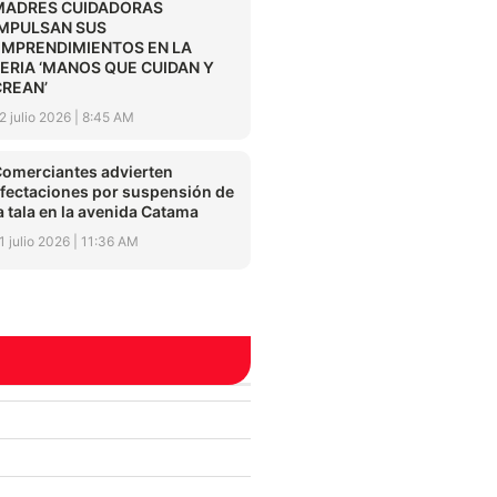
MADRES CUIDADORAS
IMPULSAN SUS
EMPRENDIMIENTOS EN LA
FERIA ‘MANOS QUE CUIDAN Y
CREAN’
2 julio 2026
8:45 AM
omerciantes advierten
fectaciones por suspensión de
a tala en la avenida Catama
1 julio 2026
11:36 AM