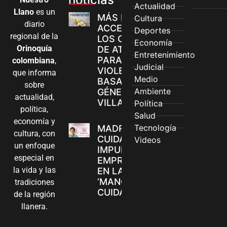
Actualidad
Llano
es un
MÁS MUJERES
Cultura
diario
ACCEDEN A
Deportes
regional de la
LOS CANALES
Economía
Orinoquía
DE ATENCIÓN
Entretenimiento
PARA
colombiana
,
Judicial
VIOLENCIAS
que informa
Medio
BASADAS EN
sobre
Ambiente
GÉNERO EN
actualidad,
VILLAVICENCIO
Política
política,
Salud
economía y
Tecnología
MADRES
cultura, con
CUIDADORAS
Videos
un enfoque
IMPULSAN SUS
especial en
EMPRENDIMIENTOS
la vida y las
EN LA FERIA
‘MANOS QUE
tradiciones
CUIDAN Y CREAN’
de la región
llanera.