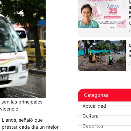
2
C
a
l
2
Categorías
son las principales
Actualidad
vicencio.
Cultura
 Llanos, señaló que
Deportes
y prestar cada día un mejor