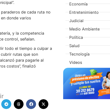
icipal”.
Economía
s paraderos de cada ruta no
Entretenimiento
 en donde varios
Judicial
Medio Ambiente
atería, y la competencia
Política
ce control, señalan.
Salud
ir todo el tiempo a culpar a
Tecnología
cubrir rutas que son
 alcanzó para pagarle al
Videos
os costos”, finalizó
ir