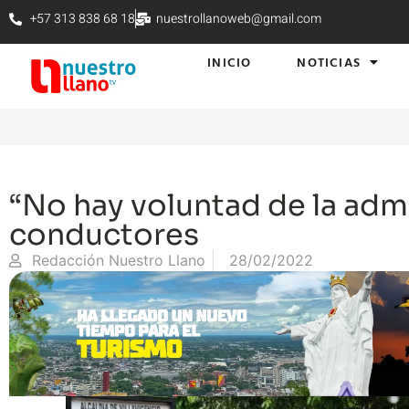
+57 313 838 68 18
nuestrollanoweb@gmail.com
INICIO
NOTICIAS
“No hay voluntad de la admi
conductores
Redacción Nuestro Llano
28/02/2022