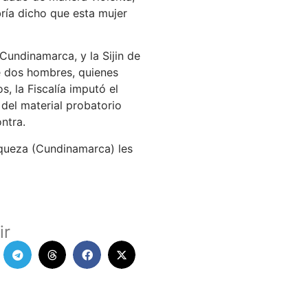
bría dicho que esta mujer
 Cundinamarca, y la Sijin de
de dos hombres, quienes
s, la Fiscalía imputó el
 del material probatorio
ontra.
áqueza (Cundinamarca) les
ir