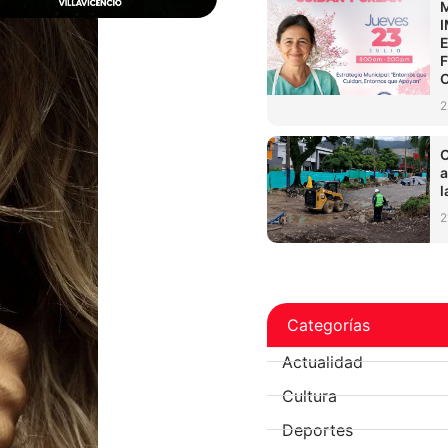
2
C
a
l
2
Categorías
Actualidad
Cultura
Deportes