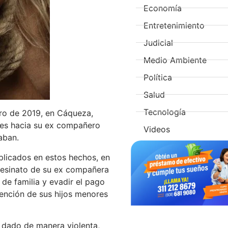
Economía
Entretenimiento
Judicial
Medio Ambiente
Política
Salud
Tecnología
ero de 2019, en Cáqueza,
des hacia su ex compañero
Videos
aban.
mplicados en estos hechos, en
sesinato de su ex compañera
de familia y evadir el pago
ención de sus hijos menores
a dado de manera violenta,