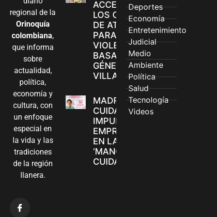
diario
ACCEDEN A
Deportes
regional de la
LOS CANALES
Economía
Orinoquía
DE ATENCIÓN
Entretenimiento
PARA
colombiana
,
Judicial
VIOLENCIAS
que informa
Medio
BASADAS EN
sobre
Ambiente
GÉNERO EN
actualidad,
VILLAVICENCIO
Política
política,
Salud
economía y
Tecnología
MADRES
cultura, con
CUIDADORAS
Videos
un enfoque
IMPULSAN SUS
especial en
EMPRENDIMIENTOS
la vida y las
EN LA FERIA
‘MANOS QUE
tradiciones
CUIDAN Y CREAN’
de la región
llanera.