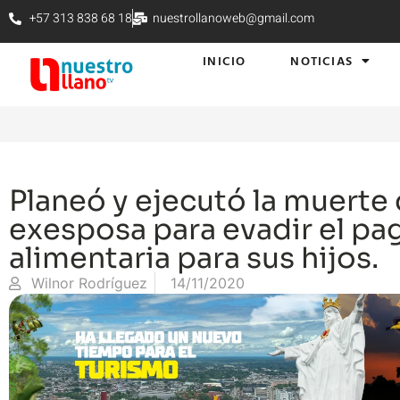
+57 313 838 68 18
nuestrollanoweb@gmail.com
INICIO
NOTICIAS
Planeó y ejecutó la muerte 
exesposa para evadir el pa
alimentaria para sus hijos.
Wilnor Rodríguez
14/11/2020