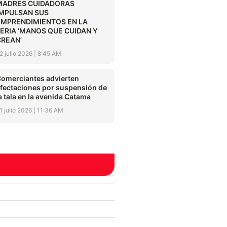
MADRES CUIDADORAS
IMPULSAN SUS
EMPRENDIMIENTOS EN LA
FERIA ‘MANOS QUE CUIDAN Y
CREAN’
2 julio 2026
8:45 AM
omerciantes advierten
fectaciones por suspensión de
a tala en la avenida Catama
1 julio 2026
11:36 AM