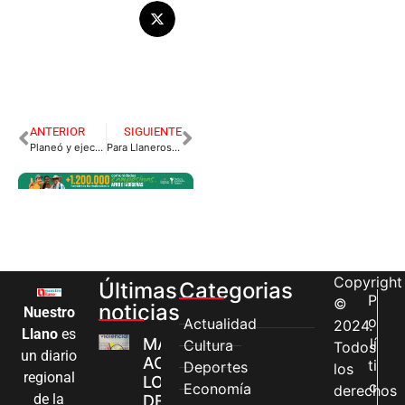
ANTERIOR
SIGUIENTE
Planeó y ejecutó la muerte de su exesposa para evadir el pago de la cuota alimentaria para sus hijos.
Para Llaneros FC todo lo que Venga es Ganancia
Copyright
Últimas
Categorias
P
©
noticias
Nuestro
o
Actualidad
2024.
Llano
es
MÁS MUJERES
lí
Cultura
Todos
un diario
ACCEDEN A
ti
Deportes
los
regional
LOS CANALES
c
Economía
derechos
de la
DE ATENCIÓN