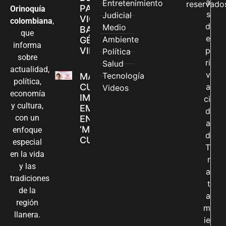
a
Entretenimiento
reservado
PARA
Orinoquía
s
Judicial
VIOLENCIAS
colombiana
,
d
Medio
BASADAS EN
que
e
Ambiente
GÉNERO EN
informa
VILLAVICENCIO
p
Política
sobre
ri
Salud
actualidad,
v
Tecnología
MADRES
política,
CUIDADORAS
a
Videos
economía
IMPULSAN SUS
ci
y cultura,
EMPRENDIMIENTOS
d
con un
EN LA FERIA
a
‘MANOS QUE
enfoque
d
CUIDAN Y CREAN’
especial
T
en la vida
r
y las
a
tradiciones
t
de la
a
región
m
llanera.
ie