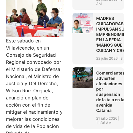
AM
MADRES
CUIDADORAS
IMPULSAN SUS
EMPRENDIMIENT
EN LA FERIA
Este sábado en
‘MANOS QUE
Villavicencio, en un
CUIDAN Y CREAN’
Consejo de Seguridad
22 julio 2026
8:45 A
Regional convocado por
el Ministerio de Defensa
Comerciantes
Nacional, el Ministro de
advierten
Justicia y Del Derecho,
afectaciones
por
Wilson Ruiz Orejuela,
suspensión
anunció un plan de
de la tala en la
acción con el fin de
avenida
Catama
mitigar el hacinamiento y
21 julio 2026
mejorar las condiciones
11:36 AM
de vida de la Población