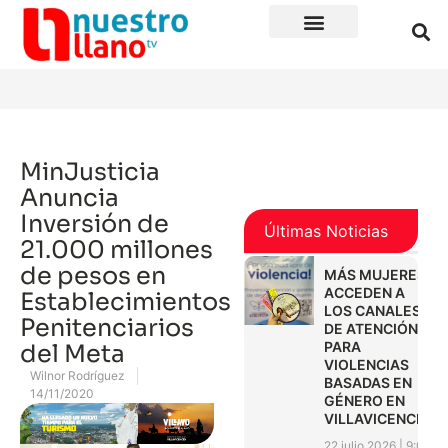
MinJusticia
Anuncia
Inversión de
Últimas Noticias
21.000 millones
de pesos en
MÁS MUJERES
ACCEDEN A
Establecimientos
LOS CANALES
Penitenciarios
DE ATENCIÓN
PARA
del Meta
VIOLENCIAS
Wilnor Rodríguez
BASADAS EN
14/11/2020
GÉNERO EN
VILLAVICENCIO
22 julio 2026
9:01