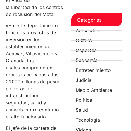
Privada de
la Libertad de los centros
de reclusión del Meta.
Categorías
«En este departamento
Actualidad
tenemos proyectos de
inversión en los
Cultura
establecimientos de
Deportes
Acacías, Villavicencio y
Economía
Granada, los
cuales comprometen
Entretenimiento
recursos cercanos a los
Judicial
21.000millones de pesos
en obras de
Medio Ambiente
infraestructura,
Política
seguridad, salud y
alimentación», confirmó
Salud
el alto funcionario.
Tecnología
El jefe de la cartera de
Videos